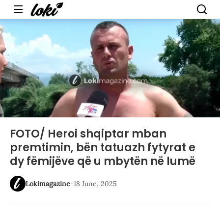
Menu
FOTO/ Heroi shqiptar mban
premtimin, bën tatuazh fytyrat e
dy fëmijëve që u mbytën në lumë
Lokimagazine
-
18 June, 2025