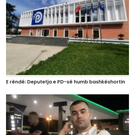
E rëndë: Deputetja e PD-së humb bashkëshortin