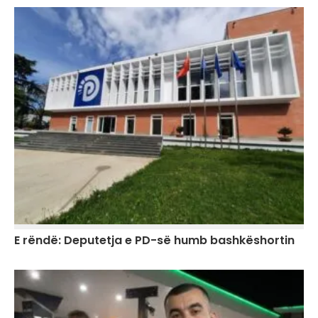
E rëndë: Deputetja e PD-së humb bashkëshortin