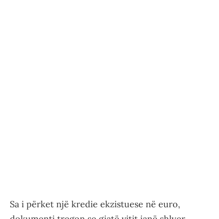
Sa i përket një kredie ekzistuese në euro,
dokumenti tregon se gjatë vitit janë shlyer