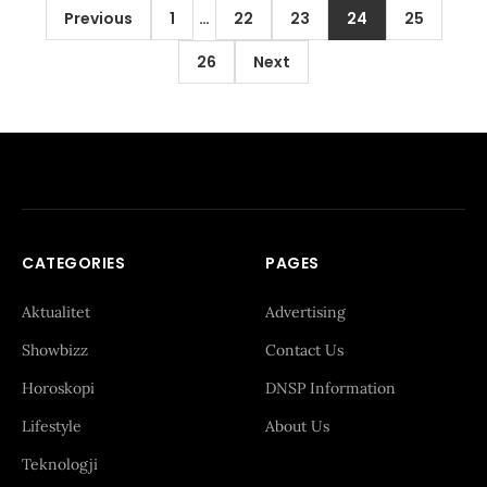
Posts
Previous
1
…
22
23
24
25
pagination
26
Next
CATEGORIES
PAGES
Aktualitet
Advertising
Showbizz
Contact Us
Horoskopi
DNSP Information
Lifestyle
About Us
Teknologji