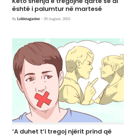
Këto shenja e tregojnë qartë se ai
është i palumtur në martesë
By
Lokimagazine
-
29 August, 2023
‘A duhet t’i tregoj njërit prind që