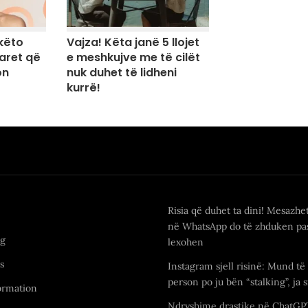
këto
Vajza! Këta janë 5 llojet
paret që
e meshkujve me të cilët
on
nuk duhet të lidheni
kurrë!
Risia që duhet ta dini! Mesazhe
në WhatsApp do të zhduken pas
ng
lexohen
s
Instagram sjell risinë: Mund të 
person po ju bën “stalking”, ja s
ormation
Ndryshime drastike në ChatGP