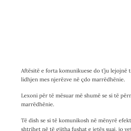
Aftësitë e forta komunikuese do t’ju lejojnë 
lidhjen mes njerëzve në çdo marrëdhënie.
Lexoni për të mësuar më shumë se si të për
marrëdhënie.
Të dish se si të komunikosh në mënyrë efekti
shtrihet në të gjitha fushat e jetës suaj, jo