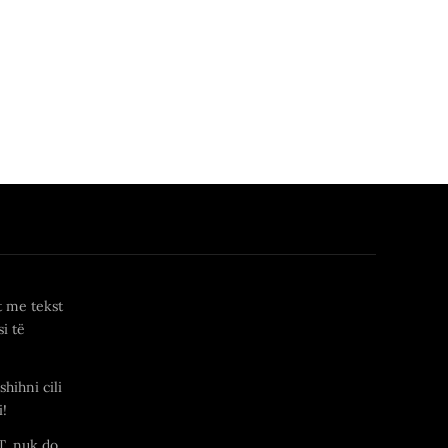
t me tekst
i të
shihni cili
i!
T, nuk do