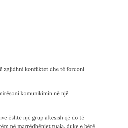
të zgjidhni konfliktet dhe të forconi
mirësoni komunikimin në një
ve është një grup aftësish që do të
 vetëm në marrëdhëniet tuaja, duke e bërë