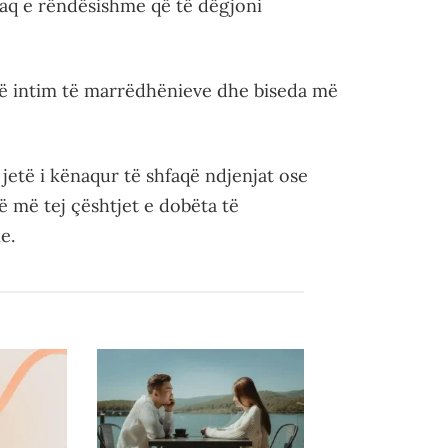
aq e rëndësishme që të dëgjoni
ë intim të marrëdhënieve dhe biseda më
jetë i kënaqur të shfaqë ndjenjat ose
ë më tej çështjet e dobëta të
e.