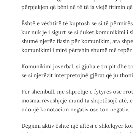
përpjekjen që bëni në të të ia vlejë fitimin që
Është e vështirë të kuptosh se si të përmi
kur nuk je i sigurt se si duket komunikimi i
shumë njerëz flasin për komunikim, ata shpe
komunikimi i mirë përfshin shumë më tepër 
Komunikimi joverbal, si gjuha e trupit dhe t
se si njerëzit interpretojnë gjërat që ju thoni
Për shembull, një shprehje e fytyrës ose rrotu
mosmarrëveshjeje mund ta shqetësojë atë, e
ndonjë konotacion negativ ose ton negativ.
Dëgjimi aktiv është një aftësi e shkëlqyer k