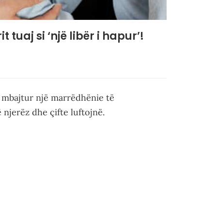
 tuaj si ‘një libër i hapur’!
 mbajtur një marrëdhënie të
njerëz dhe çifte luftojnë.