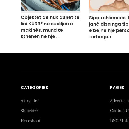
Objektet që nuk duhet të
Sipas shkencës, 
lini KURRË në sediljen e
janë disa nga ti
makinës, mund të
e bëjnë një pers
kthehen në një…
tërheqës
CATEGORIES
PAGES
Aktualitet
Advertisi
Showbizz
Contact U
Horoskopi
DNSP Inf