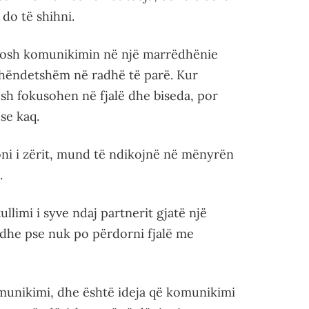
 do të shihni.
rësosh komunikimin në një marrëdhënie
 shëndetshëm në radhë të parë. Kur
sh fokusohen në fjalë dhe biseda, por
se kaq.
oni i zërit, mund të ndikojnë në mënyrën
.
llimi i syve ndaj partnerit gjatë një
dhe pse nuk po përdorni fjalë me
omunikimi, dhe është ideja që komunikimi