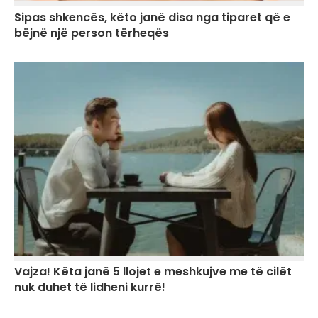
Sipas shkencës, këto janë disa nga tiparet që e
bëjnë një person tërheqës
Vajza! Këta janë 5 llojet e meshkujve me të cilët
nuk duhet të lidheni kurrë!