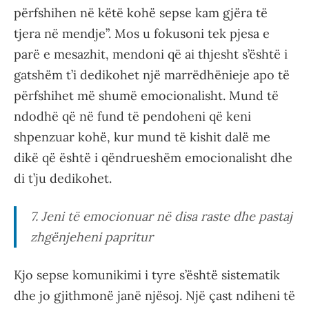
përfshihen në këtë kohë sepse kam gjëra të
tjera në mendje”. Mos u fokusoni tek pjesa e
parë e mesazhit, mendoni që ai thjesht s’është i
gatshëm t’i dedikohet një marrëdhënieje apo të
përfshihet më shumë emocionalisht. Mund të
ndodhë që në fund të pendoheni që keni
shpenzuar kohë, kur mund të kishit dalë me
dikë që është i qëndrueshëm emocionalisht dhe
di t’ju dedikohet.
7. Jeni të emocionuar në disa raste dhe pastaj
zhgënjeheni papritur
Kjo sepse komunikimi i tyre s’është sistematik
dhe jo gjithmonë janë njësoj. Një çast ndiheni të