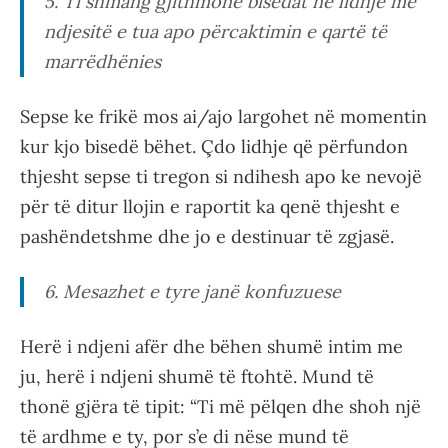
5. Ti shmang gjithmonë bisedat në lidhje me
ndjesitë e tua apo përcaktimin e qartë të
marrëdhënies
Sepse ke frikë mos ai/ajo largohet në momentin
kur kjo bisedë bëhet. Çdo lidhje që përfundon
thjesht sepse ti tregon si ndihesh apo ke nevojë
për të ditur llojin e raportit ka qenë thjesht e
pashëndetshme dhe jo e destinuar të zgjasë.
6. Mesazhet e tyre janë konfuzuese
Herë i ndjeni afër dhe bëhen shumë intim me
ju, herë i ndjeni shumë të ftohtë. Mund të
thonë gjëra të tipit: “Ti më pëlqen dhe shoh një
të ardhme e ty, por s’e di nëse mund të