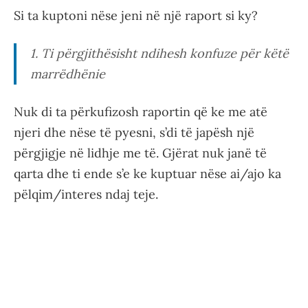
Si ta kuptoni nëse jeni në një raport si ky?
1. Ti përgjithësisht ndihesh konfuze për këtë
marrëdhënie
Nuk di ta përkufizosh raportin që ke me atë
njeri dhe nëse të pyesni, s’di të japësh një
përgjigje në lidhje me të. Gjërat nuk janë të
qarta dhe ti ende s’e ke kuptuar nëse ai/ajo ka
pëlqim/interes ndaj teje.