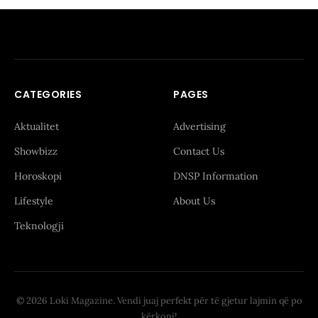
CATEGORIES
PAGES
Aktualitet
Advertising
Showbizz
Contact Us
Horoskopi
DNSP Information
Lifestyle
About Us
Teknologji
© 2026 Loki Magazine. Vendi juaj perfekt për të gjetur lajmin që po
kërkoni!