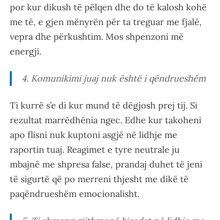
por kur dikush të pëlqen dhe do të kalosh kohë
me të, e gjen mënyrën për ta treguar me fjalë,
vepra dhe përkushtim. Mos shpenzoni më
energji.
4. Komunikimi juaj nuk është i qëndrueshëm
Ti kurrë s’e di kur mund të dëgjosh prej tij. Si
rezultat marrëdhënia ngec. Edhe kur takoheni
apo flisni nuk kuptoni asgjë në lidhje me
raportin tuaj. Reagimet e tyre neutrale ju
mbajnë me shpresa false, prandaj duhet të jeni
të sigurtë që po merreni thjesht me dikë të
paqëndrueshëm emocionalisht.