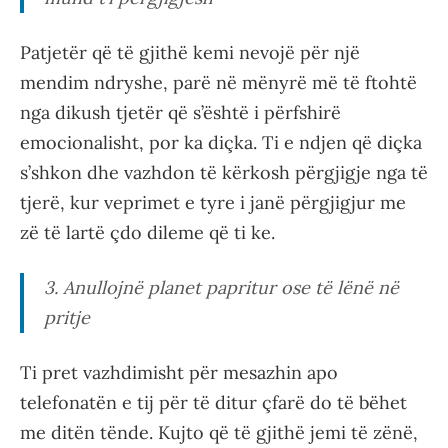
Patjetër që të gjithë kemi nevojë për një
mendim ndryshe, parë në mënyrë më të ftohtë
nga dikush tjetër që s’është i përfshirë
emocionalisht, por ka diçka. Ti e ndjen që diçka
s’shkon dhe vazhdon të kërkosh përgjigje nga të
tjerë, kur veprimet e tyre i janë përgjigjur me
zë të lartë çdo dileme që ti ke.
3. Anullojnë planet papritur ose të lënë në
pritje
Ti pret vazhdimisht për mesazhin apo
telefonatën e tij për të ditur çfarë do të bëhet
me ditën tënde. Kujto që të gjithë jemi të zënë,