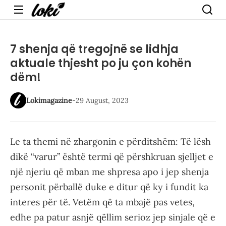
Menu
7 shenja që tregojnë se lidhja
aktuale thjesht po ju çon kohën
dëm!
Lokimagazine
-
29 August, 2023
Le ta themi në zhargonin e përditshëm: Të lësh
dikë “varur” është termi që përshkruan sjelljet e
një njeriu që mban me shpresa apo i jep shenja
personit përballë duke e ditur që ky i fundit ka
interes për të. Vetëm që ta mbajë pas vetes,
edhe pa patur asnjë qëllim serioz jep sinjale që e