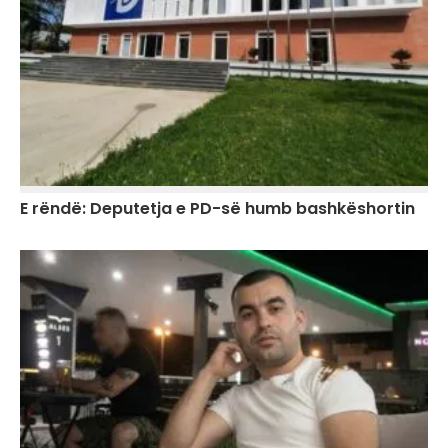
E rëndë: Deputetja e PD-së humb bashkëshortin