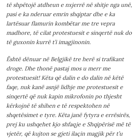
të shpëtojë atdheun e nxjerrë në shitje nga unë,
pasi e ka nderuar emrin shqiptar dhe e ka
lartësuar flamurin kombëtar me tre vepra
madhore, të cilat protestuesit e sinqertë nuk do
të guxonin kurrë t’i imagjinonin.
Është dënuar në Belgjikë tre herë si trafikant
droge. Dhe thonë pastaj mos u merr me
protestuesit! Këta që dalin e do dalin në këtë
faqe, nuk kanë asnjë lidhje me protestuesit e
sinqertë që nuk kapin mikrofonin po thjesht
kërkojnë të shihen e të respektohen në
shqetësimet e tyre. Këta janë fytyra e errësirës,
prej ku ushqehet kjo shfaqje e Shqipërisë më të
vjetër, që kujton se gjeti ilaçin magjik për t’u