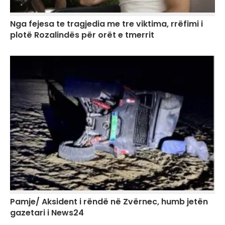
Nga fejesa te tragjedia me tre viktima, rrëfimi i
plotë Rozalindës për orët e tmerrit
Pamje/ Aksident i rëndë në Zvërnec, humb jetën
gazetari i News24