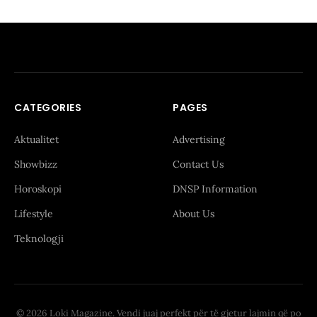
CATEGORIES
PAGES
Aktualitet
Advertising
Showbizz
Contact Us
Horoskopi
DNSP Information
Lifestyle
About Us
Teknologji
© 2026 Loki Magazine. Vendi juaj perfekt për të gjetur lajmin që po