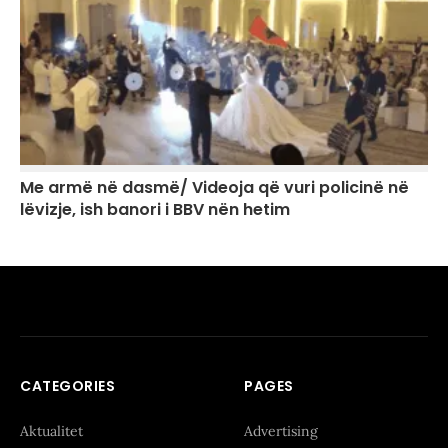
Me armë në dasmë/ Videoja që vuri policinë në
lëvizje, ish banori i BBV nën hetim
CATEGORIES
PAGES
Aktualitet
Advertising