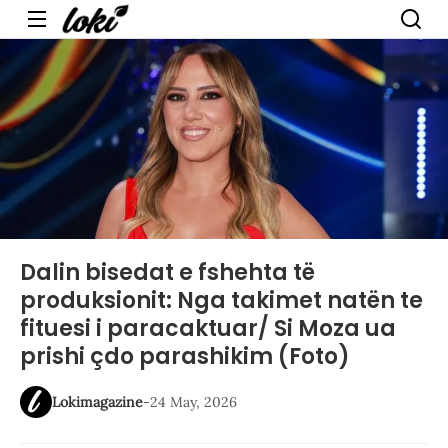
Menu
Dalin bisedat e fshehta të
produksionit: Nga takimet natën te
fituesi i paracaktuar/ Si Moza ua
prishi çdo parashikim (Foto)
Lokimagazine
-
24 May, 2026