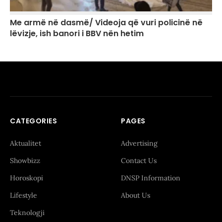
Me armë në dasmë/ Videoja që vuri policinë në
lëvizje, ish banori i BBV nën hetim
CATEGORIES
PAGES
Aktualitet
Advertising
Showbizz
Contact Us
Horoskopi
DNSP Information
Lifestyle
About Us
Teknologji