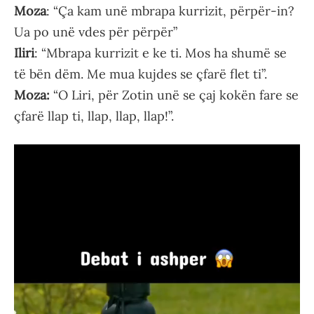
Moza
: “Ça kam unë mbrapa kurrizit, përpër-in?
Ua po unë vdes për përpër”
Iliri
: “Mbrapa kurrizit e ke ti. Mos ha shumë se
të bën dëm. Me mua kujdes se çfarë flet ti”.
Moza:
“O Liri, për Zotin unë se çaj kokën fare se
çfarë llap ti, llap, llap, llap!”.
Video
Player