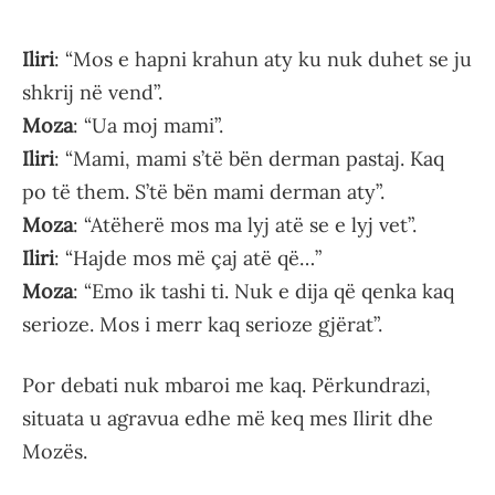
Iliri
: “Mos e hapni krahun aty ku nuk duhet se ju
shkrij në vend”.
Moza
: “Ua moj mami”.
Iliri
: “Mami, mami s’të bën derman pastaj. Kaq
po të them. S’të bën mami derman aty”.
Moza
: “Atëherë mos ma lyj atë se e lyj vet”.
Iliri
: “Hajde mos më çaj atë që…”
Moza
: “Emo ik tashi ti. Nuk e dija që qenka kaq
serioze. Mos i merr kaq serioze gjërat”.
Por debati nuk mbaroi me kaq. Përkundrazi,
situata u agravua edhe më keq mes Ilirit dhe
Mozës.