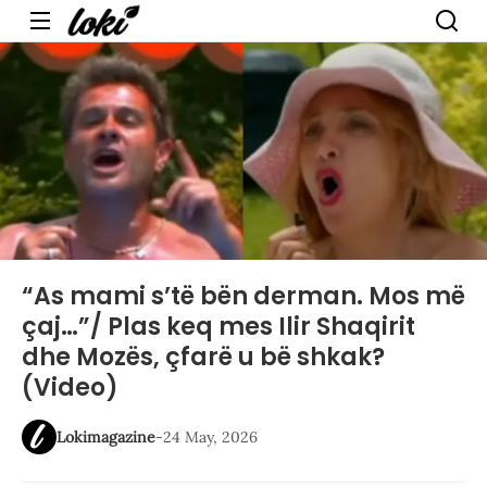
Menu
“As mami s’të bën derman. Mos më
çaj…”/ Plas keq mes Ilir Shaqirit
dhe Mozës, çfarë u bë shkak?
(Video)
Lokimagazine
-
24 May, 2026