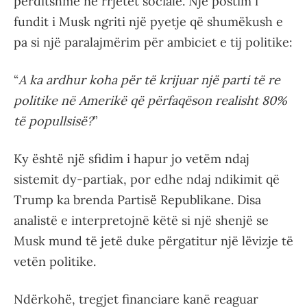
përditshme në rrjetet sociale. Një postim i
fundit i Musk ngriti një pyetje që shumëkush e
pa si një paralajmërim për ambiciet e tij politike:
“
A ka ardhur koha për të krijuar një parti të re
politike në Amerikë që përfaqëson realisht 80%
të popullsisë?
”
Ky është një sfidim i hapur jo vetëm ndaj
sistemit dy-partiak, por edhe ndaj ndikimit që
Trump ka brenda Partisë Republikane. Disa
analistë e interpretojnë këtë si një shenjë se
Musk mund të jetë duke përgatitur një lëvizje të
vetën politike.
Ndërkohë, tregjet financiare kanë reaguar