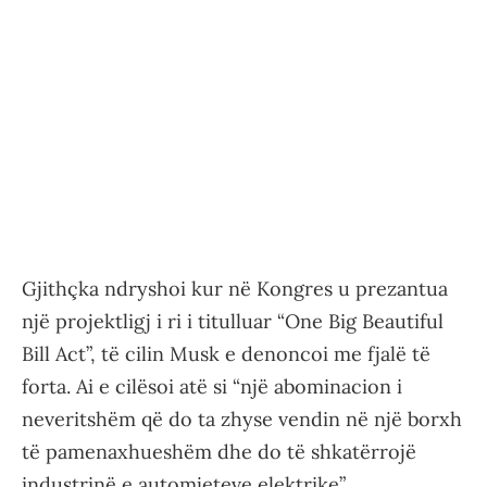
Gjithçka ndryshoi kur në Kongres u prezantua
një projektligj i ri i titulluar “One Big Beautiful
Bill Act”, të cilin Musk e denoncoi me fjalë të
forta. Ai e cilësoi atë si “një abominacion i
neveritshëm që do ta zhyse vendin në një borxh
të pamenaxhueshëm dhe do të shkatërrojë
industrinë e automjeteve elektrike”.