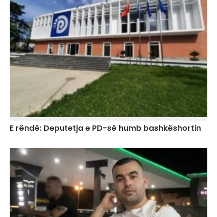
E rëndë: Deputetja e PD-së humb bashkëshortin