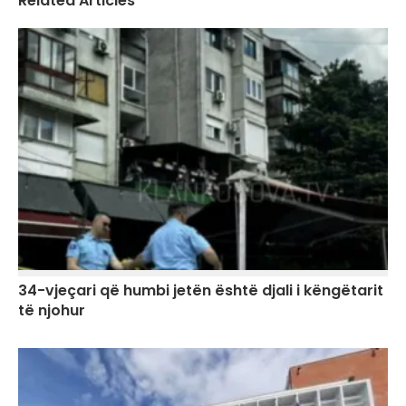
Related Articles
34-vjeçari që humbi jetën është djali i këngëtarit
të njohur