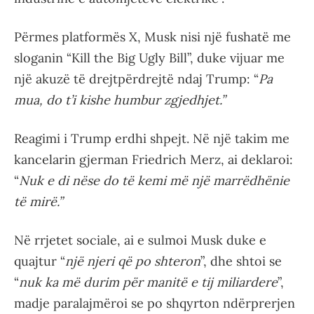
Përmes platformës X, Musk nisi një fushatë me
sloganin “Kill the Big Ugly Bill”, duke vijuar me
një akuzë të drejtpërdrejtë ndaj Trump: “
Pa
mua, do t’i kishe humbur zgjedhjet.”
Reagimi i Trump erdhi shpejt. Në një takim me
kancelarin gjerman Friedrich Merz, ai deklaroi:
“
Nuk e di nëse do të kemi më një marrëdhënie
të mirë.”
Në rrjetet sociale, ai e sulmoi Musk duke e
quajtur “
një njeri që po shteron
”, dhe shtoi se
“
nuk ka më durim për manitë e tij miliardere
”,
madje paralajmëroi se po shqyrton ndërprerjen