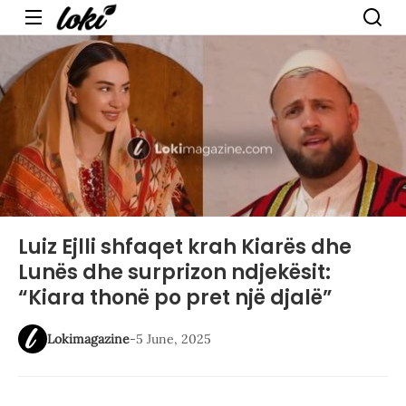
Menu
Luiz Ejlli shfaqet krah Kiarës dhe
Lunës dhe surprizon ndjekësit:
“Kiara thonë po pret një djalë”
Lokimagazine
-
5 June, 2025