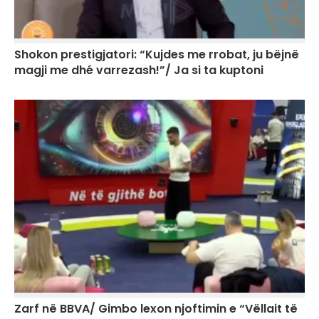
Shokon prestigjatori: “Kujdes me rrobat, ju bëjnë
magji me dhé varrezash!”/ Ja si ta kuptoni
Zarf në BBVA/ Gimbo lexon njoftimin e “Vëllait të