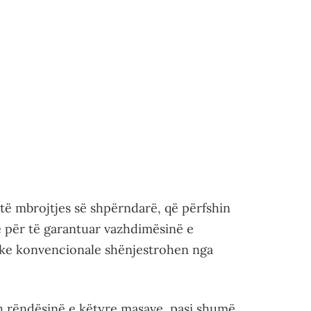
 të mbrojtjes së shpërndarë, që përfshin
e për të garantuar vazhdimësinë e
rake konvencionale shënjestrohen nga
ah rëndësinë e këtyre masave, pasi shumë