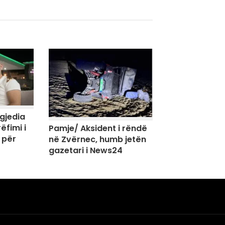
agjedia
ëfimi i
Pamje/ Aksident i rëndë
 për
në Zvërnec, humb jetën
gazetari i News24