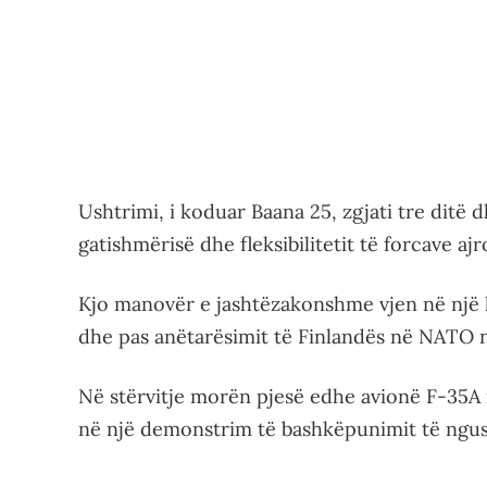
Ushtrimi, i koduar Baana 25, zgjati tre ditë
gatishmërisë dhe fleksibilitetit të forcave ajr
Kjo manovër e jashtëzakonshme vjen në një 
dhe pas anëtarësimit të Finlandës në NATO n
Në stërvitje morën pjesë edhe avionë F-35A
në një demonstrim të bashkëpunimit të ngus