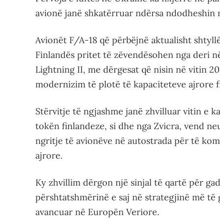
avionë janë shkatërruar ndërsa ndodheshin n
Avionët F/A-18 që përbëjnë aktualisht shtyllë
Finlandës pritet të zëvendësohen nga deri n
Lightning II, me dërgesat që nisin në vitin 2
modernizim të plotë të kapaciteteve ajrore f
Stërvitje të ngjashme janë zhvilluar vitin e
tokën finlandeze, si dhe nga Zvicra, vend neut
ngritje të avionëve në autostrada për të k
ajrore.
Ky zhvillim dërgon një sinjal të qartë për g
përshtatshmërinë e saj në strategjinë më të
avancuar në Europën Veriore.