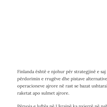
Finlanda është e njohur për strategjinë e saj
përdorimin e rrugëve dhe pistave alternativ
operacioneve ajrore në rast se bazat ushta
raketat apo sulmet ajrore.
Përvoja e luftës në Ukrainë ka nxjerrë në p