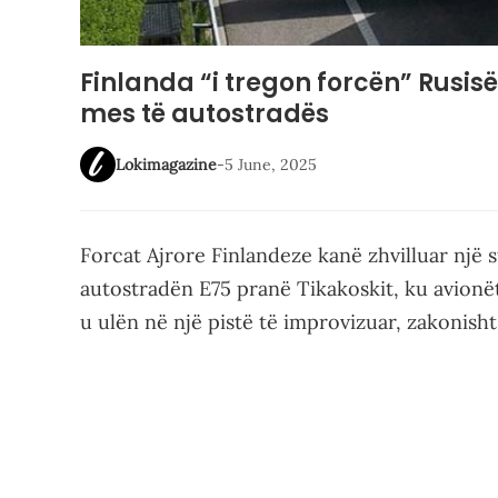
Finlanda “i tregon forcën” Rusisë
mes të autostradës
Lokimagazine
-
5 June, 2025
Forcat Ajrore Finlandeze kanë zhvilluar një 
autostradën E75 pranë Tikakoskit, ku avionë
u ulën në një pistë të improvizuar, zakonisht