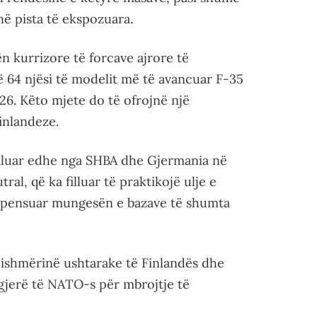
ë pista të ekspozuara.
n kurrizore të forcave ajrore të
ë 64 njësi të modelit më të avancuar F-35
026. Këto mjete do të ofrojnë një
inlandeze.
 kaluar edhe nga SHBA dhe Gjermania në
ral, që ka filluar të praktikojë ulje e
ompensuar mungesën e bazave të shumta
adishmërinë ushtarake të Finlandës dhe
 gjerë të NATO-s për mbrojtje të