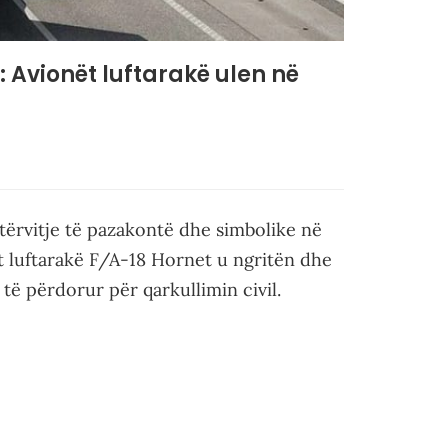
: Avionët luftarakë ulen në
stërvitje të pazakontë dhe simbolike në
t luftarakë F/A-18 Hornet u ngritën dhe
 të përdorur për qarkullimin civil.