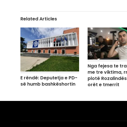
Related Articles
Nga fejesa te tr
me tre viktima, rr
E rëndë: Deputetja e PD-
plotë Rozalindës
së humb bashkëshortin
orët e tmerrit