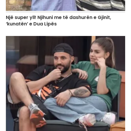
Një super yll! Njihuni me të dashurën e Gjinit,
‘kunatën’ e Dua Lipës