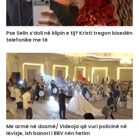
Pse Selin s’doli në klipin e tij? Kristi tregon bisedën
telefonike me të
Me armë në dasmë/ Videoja që vuri policinë në
lëvizje, ish banori i BBV nën hetim