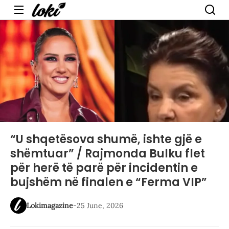
Menu
“U shqetësova shumë, ishte gjë e
shëmtuar” / Rajmonda Bulku flet
për herë të parë për incidentin e
bujshëm në finalen e “Ferma VIP”
Lokimagazine
-
25 June, 2026