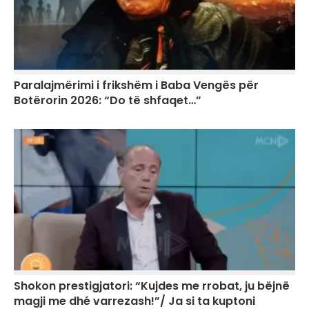
Paralajmërimi i frikshëm i Baba Vengës për
Botërorin 2026: “Do të shfaqet…”
Shokon prestigjatori: “Kujdes me rrobat, ju bëjnë
magji me dhé varrezash!”/ Ja si ta kuptoni