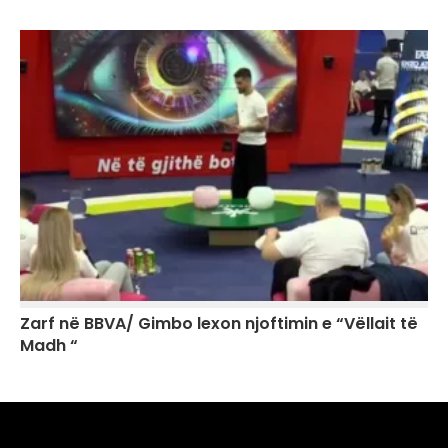
Zarf në BBVA/ Gimbo lexon njoftimin e “Vëllait të
Madh “