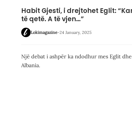
Habit Gjesti, i drejtohet Eglit: “
të qetë. A të vjen…”
Lokimagazine
-
24 January, 2025
Një debat i ashpër ka ndodhur mes Eglit dhe 
Albania.