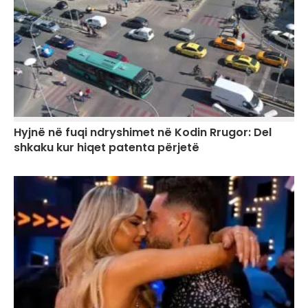
Hyjnë në fuqi ndryshimet në Kodin Rrugor: Del
shkaku kur hiqet patenta përjetë