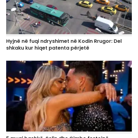
Hyjnë në fuqi ndryshimet në Kodin Rrugor: Del
shkaku kur hiqet patenta përjetë