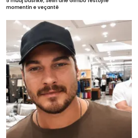
5 muaj bashkë, Selin dhe Gimbo festojnë
momentin e veçantë