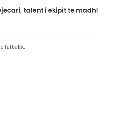
vjecari, talent i ekipit te madh!
 futbollit.