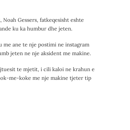
it, Noah Gessers, fatkeqesisht eshte
lande ku ka humbur dhe jeten.
ku me ane te nje postimi ne instagram
umb jeten ne nje aksident me makine.
tuesit te mjetit, i cili kaloi ne krahun e
 kok-me-koke me nje makine tjeter tip