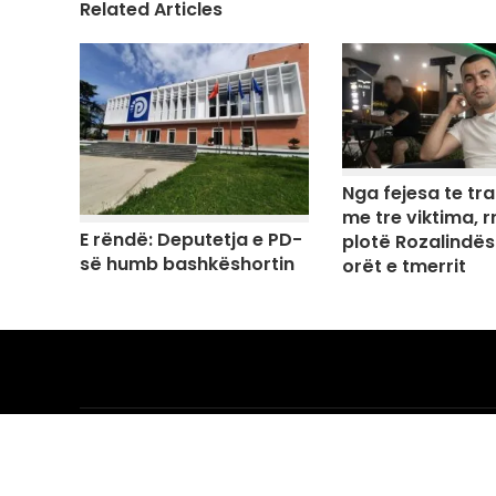
Related Articles
Nga fejesa te tr
me tre viktima, rr
E rëndë: Deputetja e PD-
plotë Rozalindës
së humb bashkëshortin
orët e tmerrit
CATEGORIES
PAGES