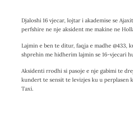
Djaloshi 16 vjecar, lojtar i akademise se Ajax
perfshire ne nje aksident me makine ne Hol
Lajmin e ben te ditur, faqja e madhe @433, 
shprehin me hidherim lajmin se 16-vjecari h
Aksidenti rrodhi si pasoje e nje gabimi te drej
kundert te sensit te levizjes ku u perplasen
Taxi.