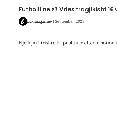
Futbolli ne zi! Vdes tragjikisht 16 
Lokimagazine
-
1 September, 2023
Nje lajm i trishte ka pushtuar diten e sotme te