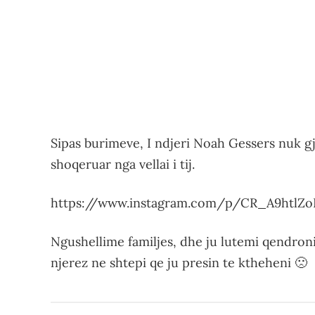
Sipas burimeve, I ndjeri Noah Gessers nuk g
shoqeruar nga vellai i tij.
https://www.instagram.com/p/CR_A9htlZ
Ngushellime familjes, dhe ju lutemi qendroni
njerez ne shtepi qe ju presin te ktheheni 🙁