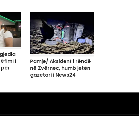
agjedia
ëfimi i
Pamje/ Aksident i rëndë
 për
në Zvërnec, humb jetën
gazetari i News24
Risia që duhet ta dini! Mesazhe
në WhatsApp do të zhduken pas