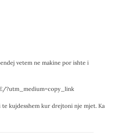
jendej vetem ne makine por ishte i
oE/?utm_medium=copy_link
 te kujdesshem kur drejtoni nje mjet. Ka