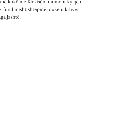
kë më kokë me Klevisën, moment ky që e
ërfundimisht shtëpinë, duke u kthyer
ga jashtë.