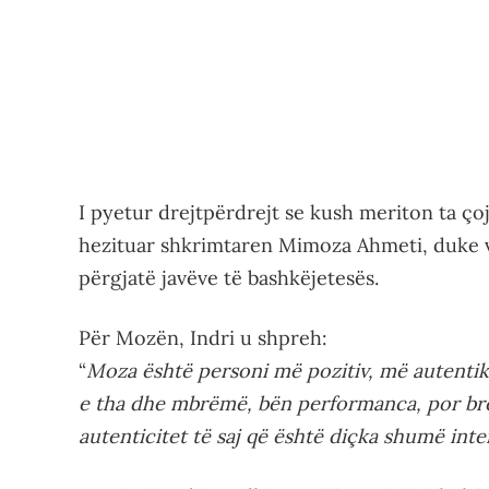
I pyetur drejtpërdrejt se kush meriton ta çoj
hezituar shkrimtaren Mimoza Ahmeti, duke v
përgjatë javëve të bashkëjetesës.
Për Mozën, Indri u shpreh:
“
Moza është personi më pozitiv, më autentik 
e tha dhe mbrëmë, bën performanca, por br
autenticitet të saj që është diçka shumë inte