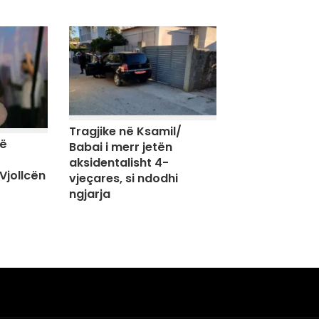
Tragjike në Ksamil/
të
Babai i merr jetën
aksidentalisht 4-
Vjollcën
vjeçares, si ndodhi
ngjarja