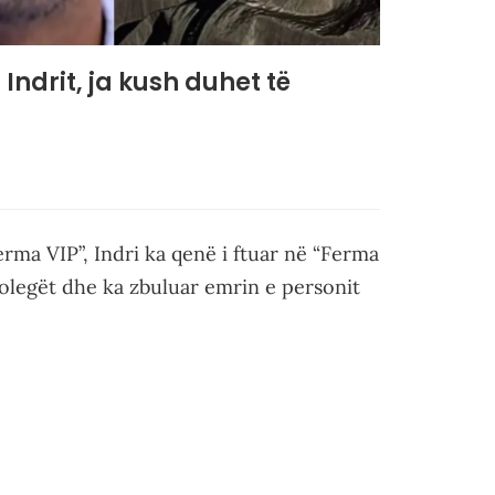
Indrit, ja kush duhet të
erma VIP”, Indri ka qenë i ftuar në “Ferma
-kolegët dhe ka zbuluar emrin e personit