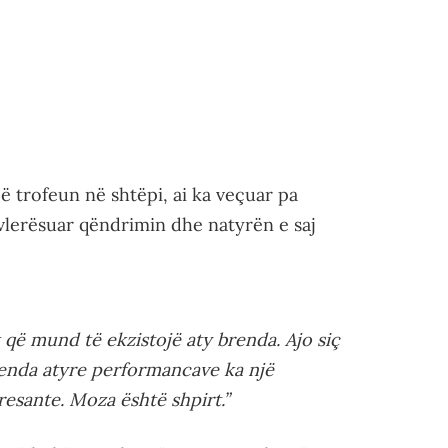
ë trofeun në shtëpi, ai ka veçuar pa
lerësuar qëndrimin dhe natyrën e saj
që mund të ekzistojë aty brenda. Ajo siç
enda atyre performancave ka një
resante. Moza është shpirt.”