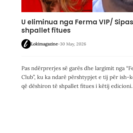
U eliminua nga Ferma VIP/ Sipas 
shpallet fitues
Lokimagazine
-
30 May, 2026
Pas ndërprerjes së garës dhe largimit nga “F
Club”, ku ka ndarë përshtypjet e tij për ish
që dëshiron të shpallet fitues i këtij edicioni.