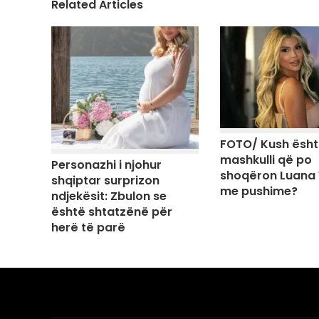
Related Articles
FOTO/ Kush ësh
mashkulli që po
Personazhi i njohur
shoqëron Luana 
shqiptar surprizon
me pushime?
ndjekësit: Zbulon se
është shtatzënë për
herë të parë