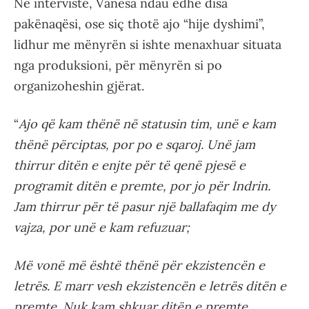
Në intervistë, Vanesa ndau edhe disa
pakënaqësi, ose siç thotë ajo “hije dyshimi”,
lidhur me mënyrën si ishte menaxhuar situata
nga produksioni, për mënyrën si po
organizoheshin gjërat.
“
Ajo që kam thënë në statusin tim, unë e kam
thënë përciptas, por po e sqaroj. Unë jam
thirrur ditën e enjte për të qenë pjesë e
programit ditën e premte, por jo për Indrin.
Jam thirrur për të pasur një ballafaqim me dy
vajza, por unë e kam refuzuar;
Më vonë më është thënë për ekzistencën e
letrës. E marr vesh ekzistencën e letrës ditën e
premte. Nuk kam shkuar ditën e premte,