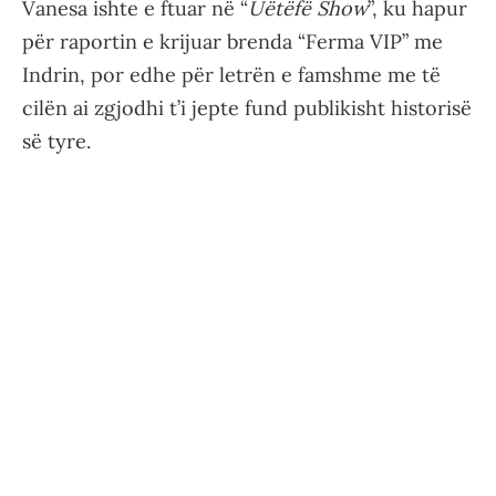
Vanesa ishte e ftuar në “
Uëtëfë Show
”, ku hapur
për raportin e krijuar brenda “Ferma VIP” me
Indrin, por edhe për letrën e famshme me të
cilën ai zgjodhi t’i jepte fund publikisht historisë
së tyre.