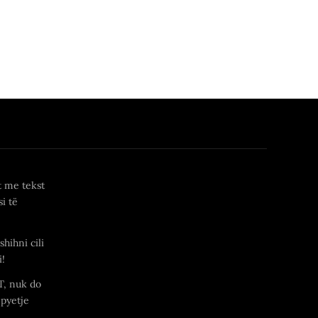
t me tekst
i të
shihni cili
i!
T, nuk do
 pyetje