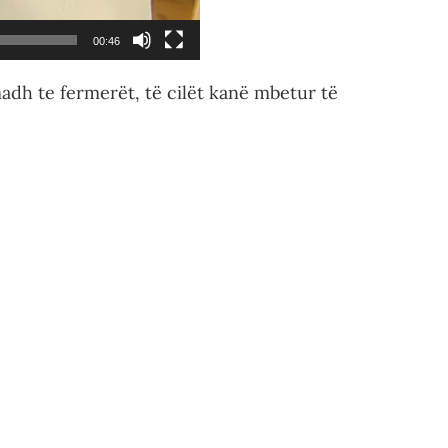
00:46
madh te fermerët, të cilët kanë mbetur të