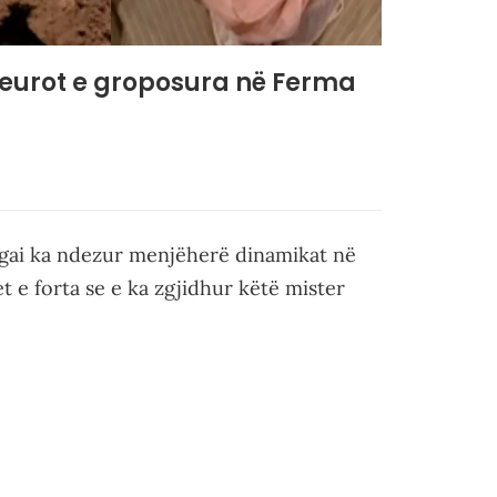
jë eurot e groposura në Ferma
Agai ka ndezur menjëherë dinamikat në
t e forta se e ka zgjidhur këtë mister