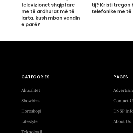
televizionet shqiptare
tij? Kristi tregon
me të ardhurat më të
telefonike me të
larta, kush mban vendin
e parë?
CATEGORIES
PAGES
Aktualitet
Advertisi
Showbizz
Contact U
Horoskopi
DNSP Inf
Lifestyle
About Us
Teknologji