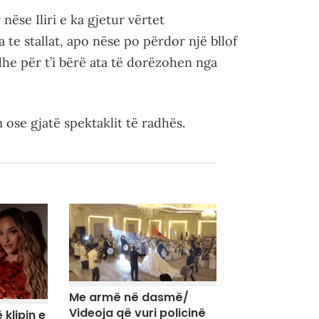
nëse Iliri e ka gjetur vërtet
te stallat, apo nëse po përdor një bllof
dhe për t’i bërë ata të dorëzohen nga
 ose gjatë spektaklit të radhës.
Me armë në dasmë/
Videoja që vuri policinë
 klipin e