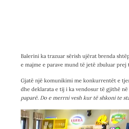
Balerini ka trazuar sërish ujërat brenda sht
e majme e parave mund të jetë zbuluar prej t
Gjatë një komunikimi me konkurrentët e tjerë
dhe deklarata e tij i ka vendosur të gjithë n
paparë. Do e merrni vesh kur të shkoni te sta
Video
Player