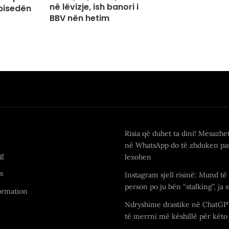
në lëvizje, ish banori i
 bisedën
BBV nën hetim
Risia që duhet ta dini! Mesazhe
në WhatsApp do të zhduken pas
ng
lexohen
s
Instagram sjell risinë: Mund të 
person po ju bën “stalking”, ja s
ormation
Ndryshime drastike në ChatGP
të merrni më këshillë për këto