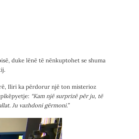
ëpisë, duke lënë të nënkuptohet se shuma
ij.
, Iliri ka përdorur një ton misterioz
ë pikëpyetje:
“Kam një surprizë për ju, të
llat. Ju vazhdoni gërmoni.”