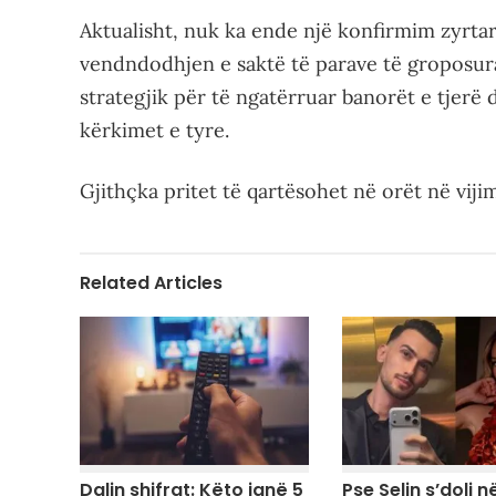
Aktualisht, nuk ka ende një konfirmim zyrtar 
vendndodhjen e saktë të parave të groposura 
strategjik për të ngatërruar banorët e tjerë 
kërkimet e tyre.
Gjithçka pritet të qartësohet në orët në vijim
Related Articles
Dalin shifrat: Këto janë 5
Pse Selin s’doli në