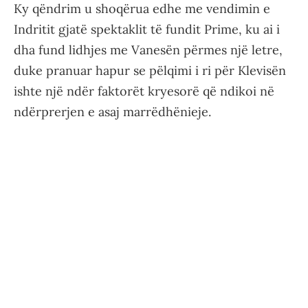
Ky qëndrim u shoqërua edhe me vendimin e
Indritit gjatë spektaklit të fundit Prime, ku ai i
dha fund lidhjes me Vanesën përmes një letre,
duke pranuar hapur se pëlqimi i ri për Klevisën
ishte një ndër faktorët kryesorë që ndikoi në
ndërprerjen e asaj marrëdhënieje.