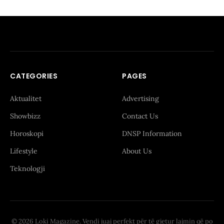
CATEGORIES
PAGES
Aktualitet
Advertising
Showbizz
Contact Us
Horoskopi
DNSP Information
Lifestyle
About Us
Teknologji
© 2026 Loki Magazine. Vendi juaj perfekt për të gjetur lajmin që po