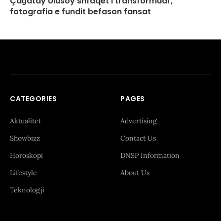
Çağatay Ulusoy shfaqet i transformuar,
fotografia e fundit befason fansat
CATEGORIES
PAGES
Aktualitet
Advertising
Showbizz
Contact Us
Horoskopi
DNSP Information
Lifestyle
About Us
Teknologji