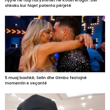
Hyjnë në fuqi ndryshimet në Kodin Rrugor: Del
shkaku kur hiqet patenta përjetë
5 muaj bashkë, Selin dhe Gimbo festojnë
momentin e veçantë