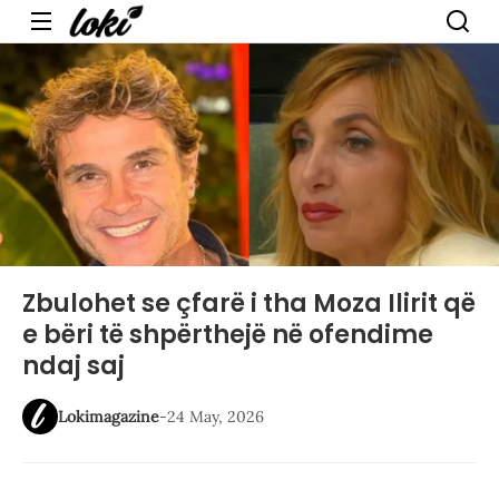
Menu
Zbulohet se çfarë i tha Moza Ilirit që
e bëri të shpërthejë në ofendime
ndaj saj
Lokimagazine
-
24 May, 2026