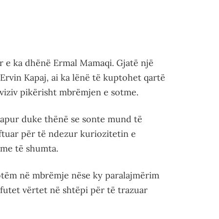
ur e ka dhënë Ermal Mamaqi. Gjatë një
 Ervin Kapaj, ai ka lënë të kuptohet qartë
eviziv pikërisht mbrëmjen e sotme.
 hapur duke thënë se sonte mund të
ftuar për të ndezur kuriozitetin e
ime të shumta.
ë sotëm në mbrëmje nëse ky paralajmërim
futet vërtet në shtëpi për të trazuar