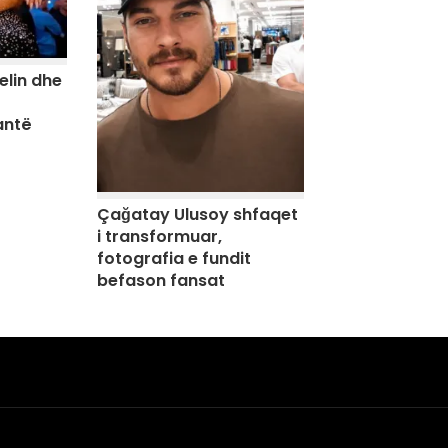
elin dhe
antë
Çağatay Ulusoy shfaqet
i transformuar,
fotografia e fundit
befason fansat