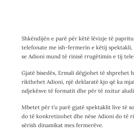
Shkëndijën e parë për këtë lëvizje të paprit
telefonate me ish-fermerin e këtij spektakli,
se Adioni mund të rinisë rrugëtimin e tij tel
Gjatë bisedës, Ermali dëgjohet të shprehet
rikthehet Adioni, një deklaratë kjo që ka mja
ndjekësve të formatit dhe për të nxitur alud
Mbetet për t’u parë gjatë spektaklit live t
do të konkretizohet dhe nëse Adioni do të ri
sërish dinamikat mes fermerëve.