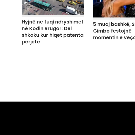
Hyjnë në fuqi ndryshimet
5 muaj bashkë, S
në Kodin Rrugor: Del
Gimbo festojnë
shkaku kur hiqet patenta
momentin e veç
përjetë