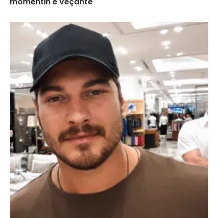
momentin e veçantë