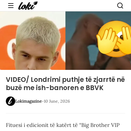
Menu
VIDEO/ Londrimi puthje të zjarrtë në
buzë me ish-banoren e BBVK
Lokimagazine
-
10 June, 2026
Fituesi i edicionit të katërt të “Big Brother VIP