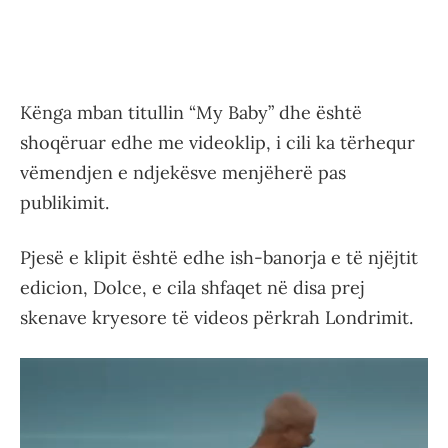
Kënga mban titullin “My Baby” dhe është
shoqëruar edhe me videoklip, i cili ka tërhequr
vëmendjen e ndjekësve menjëherë pas
publikimit.
Pjesë e klipit është edhe ish-banorja e të njëjtit
edicion, Dolce, e cila shfaqet në disa prej
skenave kryesore të videos përkrah Londrimit.
Video
Player