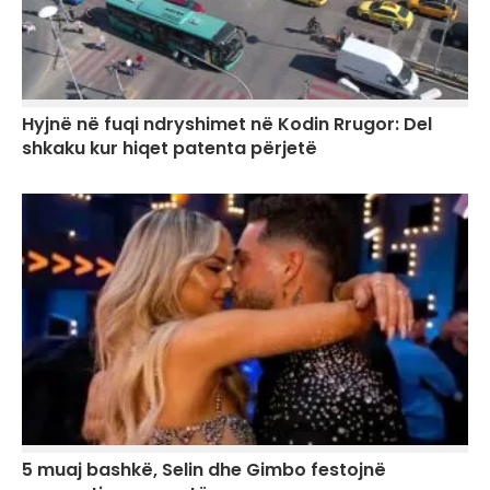
Hyjnë në fuqi ndryshimet në Kodin Rrugor: Del
shkaku kur hiqet patenta përjetë
5 muaj bashkë, Selin dhe Gimbo festojnë