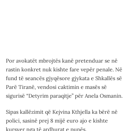
Por avokatët mbrojtës kanë pretenduar se në
rastin konkret nuk kishte fare vepër penale. Në
fund të seancës gjyqësore gjykata e Shkallës së
Parë Tiranë, vendosi caktimin e masës së
sigurisë “Detyrim paraqitje” për Anela Osmanin.
Sipas kallëzimit që Kejvina Kthjella ka bërë në
polici, sasinë prej 8 mijë euro ajo e kishte
kursyer nga të ardhurat e punës.