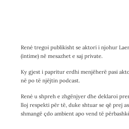
René tregoi publikisht se aktori i njohur Laer
(intime) në mesazhet e saj private.
Ky gjest i papritur erdhi menjëherë pasi aktor
në po të njëjtin podcast.
René u shpreh e zhgënjyer dhe deklaroi pr
lloj respekti për të, duke shtuar se që prej 
shmangë çdo ambient apo vend të përbashkë