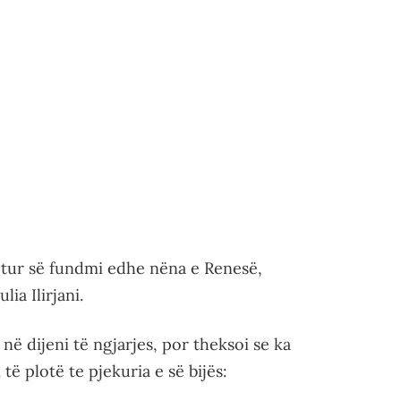
etur së fundmi edhe nëna e Renesë,
ia Ilirjani.
e në dijeni të ngjarjes, por theksoi se ka
ë plotë te pjekuria e së bijës: