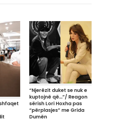
“Njerëzit duket se nuk e
kuptojnë që…”/ Reagon
sërish Lori Hoxha pas
shfaqet
“përplasjes” me Grida
Dumën
it