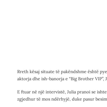
Rreth kësaj situate të pakëndshme është py
aktorja dhe ish-banorja e “Big Brother VIP”, Jul
E ftuar në një intervistë, Julia pranoi se isht
zgjedhur të mos ndërhyjë, duke pasur besim t