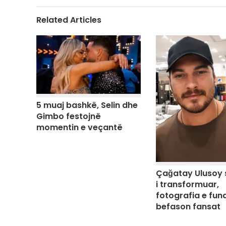
Related Articles
5 muaj bashkë, Selin dhe
Gimbo festojnë
momentin e veçantë
Çağatay Ulusoy 
i transformuar,
fotografia e fund
befason fansat