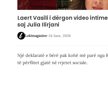
Laert Vasili i dërgon video inti
saj Julia Ilirjani
Lokimagazine
-
24 June, 2026
Një deklaratë e bërë pak kohë më parë nga 
të përflitet gjatë në rrjetet sociale.