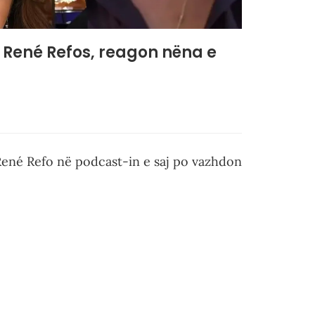
me René Refos, reagon nëna e
René Refo në podcast-in e saj po vazhdon