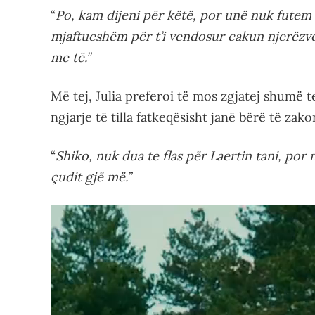
“
Po, kam dijeni për këtë, por unë nuk futem 
mjaftueshëm për t’i vendosur cakun njerëzve d
me të.”
Më tej, Julia preferoi të mos zgjatej shumë te
ngjarje të tilla fatkeqësisht janë bërë të za
“
Shiko, nuk dua te flas për Laertin tani, po
çudit gjë më.”
Video
Player