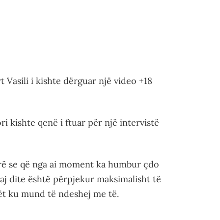
t Vasili i kishte dërguar një video +18
i kishte qenë i ftuar për një intervistë
erë se që nga ai moment ka humbur çdo
asaj dite është përpjekur maksimalisht të
t ku mund të ndeshej me të.