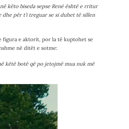
në këto biseda sepse René është e rritur
he për t’i treguar se si duhet të sillen
 figura e aktorit, por la të kuptohet se
konshme në ditët e sotme:
r në këtë botë që po jetojmë mua nuk më