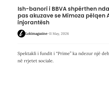
Ish-banori i BBVA shpërthen nda
pas akuzave se Mimoza pëlqen A
injorantësh
Lokimagazine
-
11 May, 2026
Spektakli i fundit i “Prime” ka ndezur një de
në rrjetet sociale.