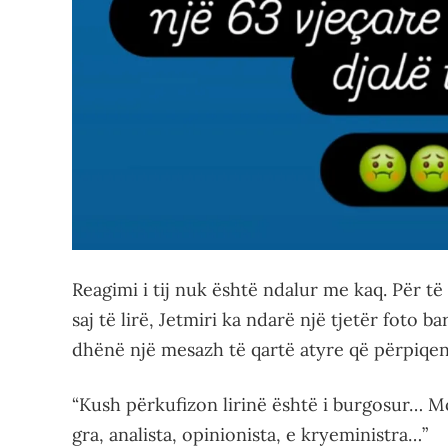
Reagimi i tij nuk është ndalur me kaq. Për t
saj të lirë, Jetmiri ka ndarë një tjetër foto b
dhënë një mesazh të qartë atyre që përpiqen
“Kush përkufizon lirinë është i burgosur… M
gra, analista, opinionista, e kryeministra…”