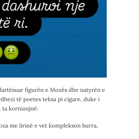
ë lartësuar figurën e Mozës dhe natyrën e
ardhezi të poetes teksa pi cigare, duke i
 ta kornizojnë:
oza me lirinë e vet komplekson burra,