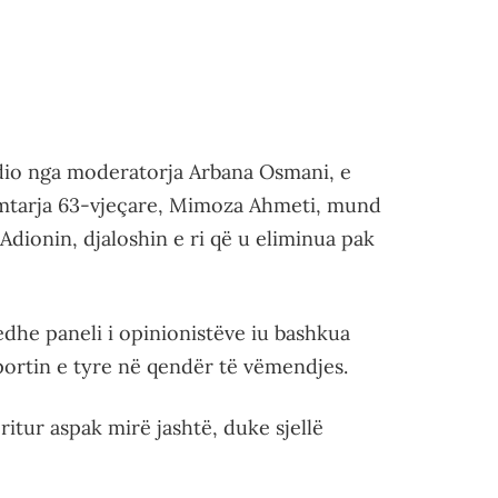
udio nga moderatorja Arbana Osmani, e
rimtarja 63-vjeçare, Mimoza Ahmeti, mund
Adionin, djaloshin e ri që u eliminua pak
dhe paneli i opinionistëve iu bashkua
portin e tyre në qendër të vëmendjes.
ritur aspak mirë jashtë, duke sjellë