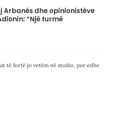
j Arbanës dhe opinionistëve
dionin: “Një turmë
bat të fortë jo vetëm në studio, por edhe