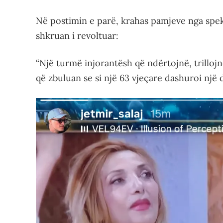
Në postimin e parë, krahas pamjeve nga spek
shkruan i revoltuar:
“Një turmë injorantësh që ndërtojnë, trilloj
që zbuluan se si një 63 vjeçare dashuroi një dj