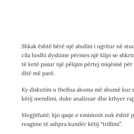
Shkak është bërë një aludim i ngritur në st
cila hodhi dyshime përmes një klipi se shk
të ketë pasur një pëlqim përtej miqësisë për 
ditë më parë.
Ky diskutim u thellua akoma më shumë kur e
këtij mendimi, duke analizuar dhe kthyer ra
Megjithatë, kjo qasje e emisionit nuk është p
reagime të ashpra kundër këtij “trillimi”.