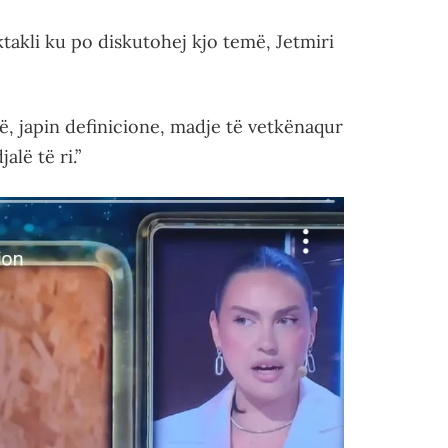
takli ku po diskutohej kjo temë, Jetmiri
në, japin definicione, madje të vetkënaqur
alë të ri.”