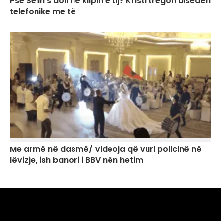
Pse Selin s’doli në klipin e tij? Kristi tregon bisedën
telefonike me të
Me armë në dasmë/ Videoja që vuri policinë në
lëvizje, ish banori i BBV nën hetim