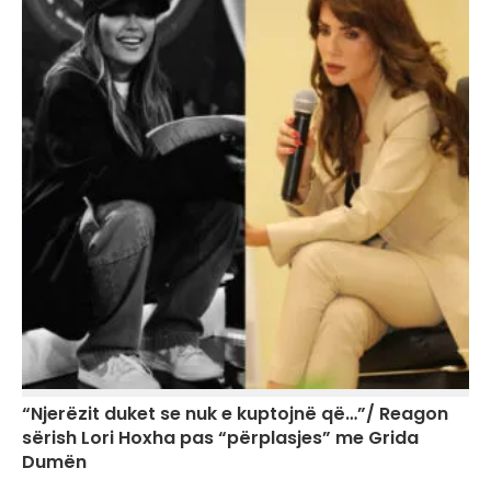
“Njerëzit duket se nuk e kuptojnë që…”/ Reagon
sërish Lori Hoxha pas “përplasjes” me Grida
Dumën