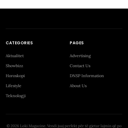
CATEGORIES
PAGES
Aktualitet
Advertising
Showbizz
Contact Us
Horoskopi
DNSP Information
Lifestyle
About Us
Teknologji
© 2026 Loki Magazine. Vendi juaj perfekt për të gjetur lajmin që po