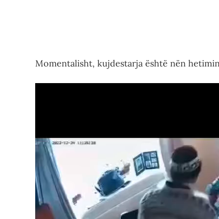
Momentalisht, kujdestarja është nën hetimin 
Video
Player