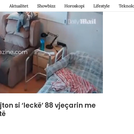
Aktualitet
Showbizz
Horoskopi
Lifestyle
Teknolo
on si ‘leckë’ 88 vjeçarin me
të