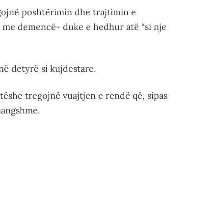
gojnë poshtërimin dhe trajtimin e
 me demencë- duke e hedhur atë “si nje
në detyrë si kujdestare.
tëshe tregojnë vuajtjen e rendë që, sipas
hmangshme.