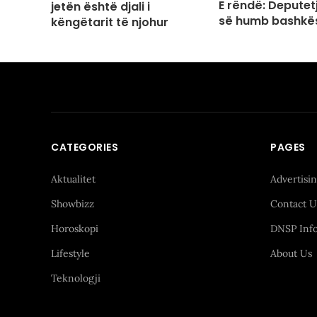
E rëndë: Deputet
jetën është djali i
së humb bashkës
këngëtarit të njohur
CATEGORIES
PAGES
Aktualitet
Advertisi
Showbizz
Contact U
Horoskopi
DNSP Inf
Lifestyle
About Us
Teknologji