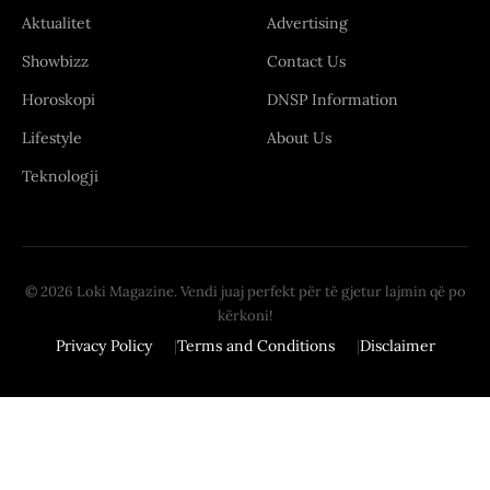
Aktualitet
Advertising
Showbizz
Contact Us
Horoskopi
DNSP Information
Lifestyle
About Us
Teknologji
© 2026 Loki Magazine. Vendi juaj perfekt për të gjetur lajmin që po
kërkoni!
Privacy Policy
Terms and Conditions
Disclaimer