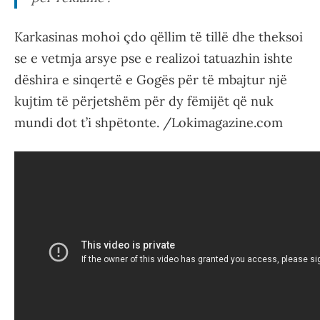
Karkasinas mohoi çdo qëllim të tillë dhe theksoi
se e vetmja arsye pse e realizoi tatuazhin ishte
dëshira e sinqertë e Gogës për të mbajtur një
kujtim të përjetshëm për dy fëmijët që nuk
mundi dot t’i shpëtonte. /Lokimagazine.com