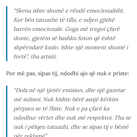
“Skena ishte shumë e rëndë emocionalisht.
Kur bën tatuazhe të tilla, e ndjen gjithë
barrën emocionale. Goga më tregoi çfarë
donte, gjetëm së bashku foton që është
shpërndarë kudo. Ishte një moment shumë i
fortë”, tha artisti.
Por më pas, sipas tij, ndodhi ajo që nuk e priste:
“Dola në një tjetër emision, dhe një gazetar
më sulmoi. Nuk kishte bërë asnjë kërkim
përpara se të fliste. Nuk e pa çfarë ka
ndodhur vërtet dhe nuk më respektoi. Tha se
nuk i pëlqeu tatuazhi, dhe se sipas tij e bëmë
për reklamë”.