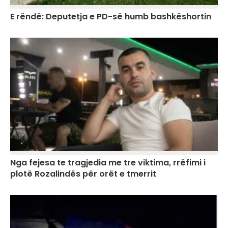
E rëndë: Deputetja e PD-së humb bashkëshortin
Nga fejesa te tragjedia me tre viktima, rrëfimi i
plotë Rozalindës për orët e tmerrit