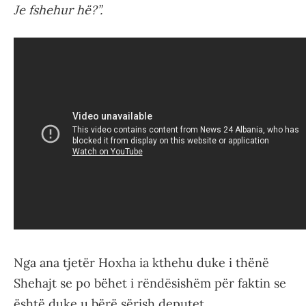
Je fshehur hë?”.
Nga ana tjetër Hoxha ia kthehu duke i thënë
Shehajt se po bëhet i rëndësishëm për faktin se
është duke u bërë sërish deputet.