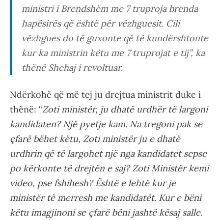
ministri i Brendshëm me 7 truproja brenda
hapësirës që është për vëzhguesit. Cili
vëzhgues do të guxonte që të kundërshtonte
kur ka ministrin këtu me 7 truprojat e tij”, ka
thënë Shehaj i revoltuar.
Ndërkohë që më tej ju drejtua ministrit duke i
thënë: “
Zoti ministër, ju dhatë urdhër të largoni
kandidaten? Një pyetje kam. Na tregoni pak se
çfarë bëhet këtu, Zoti ministër ju e dhatë
urdhrin që të largohet një nga kandidatet sepse
po kërkonte të drejtën e saj? Zoti Ministër kemi
video, pse fshihesh? Është e lehtë kur je
ministër të merresh me kandidatët. Kur e bëni
këtu imagjinoni se çfarë bëni jashtë kësaj salle.