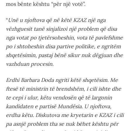
mos bënte kështu “për një votë”.
“
Unë u njoftova që në këtë KZAZ një nga
vëzhguesit tanë sinjalizoi një problem që disa
nga votat po tjetërsoheshin, vota të pavlefshme
po i shtoheshin disa partive politike, e ngritëm
shqetësimin, pastaj bënë sikur nuk dëgjuan dhe
vazhduan procesin.
Erdhi Barbara Doda ngriti këtë shqetësim. Me
ftesë të ministrin të brendshëm, i cili ishte dhe
te cepi i ulur, këtu vendosën që të largonin
kandidaten e partisë Mundësia. U njoftova,
erdha këtu. Diskutova me kryetarin e KZAZ i cili
pa asnjë problem tha se nuk bëhet kështu për