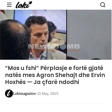
Menu
“Mos u fshi” Përplasje e fortë gjatë
natës mes Agron Shehajt dhe Ervin
Hoxhës — Ja çfarë ndodhi
Lokimagazine
-
13 May, 2025