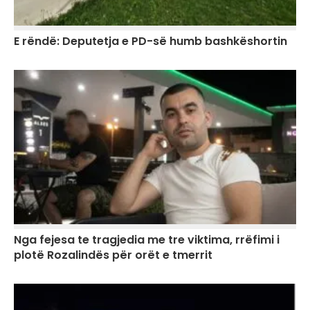
E rëndë: Deputetja e PD-së humb bashkëshortin
Nga fejesa te tragjedia me tre viktima, rrëfimi i
plotë Rozalindës për orët e tmerrit