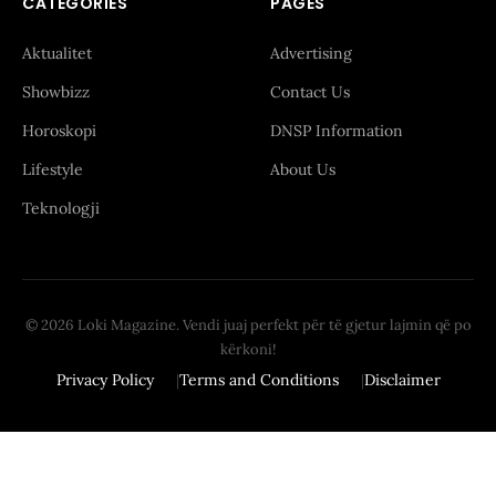
CATEGORIES
PAGES
Aktualitet
Advertising
Showbizz
Contact Us
Horoskopi
DNSP Information
Lifestyle
About Us
Teknologji
© 2026 Loki Magazine. Vendi juaj perfekt për të gjetur lajmin që po
kërkoni!
Privacy Policy
Terms and Conditions
Disclaimer