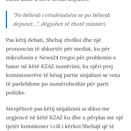
“Po bëhesh i rëndësishëm se po bëhesh
deputet…”, dëgjohet të thotë ministri.
Pas këtij debati, Shehaj zhvilloi dhe një
prononcim të shkurtër për mediat, ku për
mikrofonin e News24 tregoi për problemin e
hasur në këtë KZAZ numërimi, ku njëri prej
komisionerëve të kësaj partie sinjalizoi se vota
të pavlefshme po numëroheshin për parti
politike.
Menjëherë pas këtij sinjalizimi ai shkoi me
urgjencë në këtë KZAZ ku dhe u përplas me një
tjetër komisioner i cili i kërkoi Shehajt që të