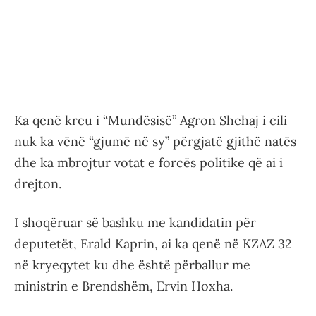
Ka qenë kreu i “Mundësisë” Agron Shehaj i cili
nuk ka vënë “gjumë në sy” përgjatë gjithë natës
dhe ka mbrojtur votat e forcës politike që ai i
drejton.
I shoqëruar së bashku me kandidatin për
deputetët, Erald Kaprin, ai ka qenë në KZAZ 32
në kryeqytet ku dhe është përballur me
ministrin e Brendshëm, Ervin Hoxha.