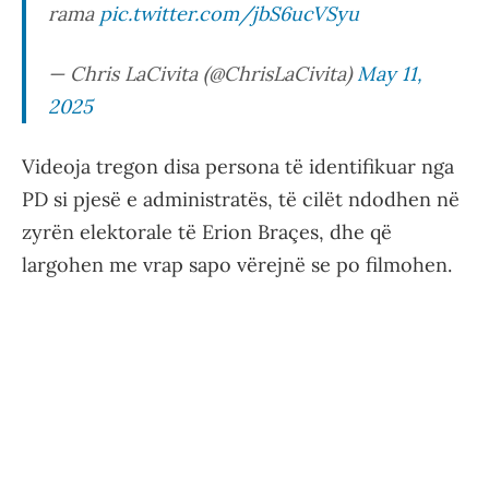
rama
pic.twitter.com/jbS6ucVSyu
— Chris LaCivita (@ChrisLaCivita)
May 11,
2025
Videoja tregon disa persona të identifikuar nga
PD si pjesë e administratës, të cilët ndodhen në
zyrën elektorale të Erion Braçes, dhe që
largohen me vrap sapo vërejnë se po filmohen.