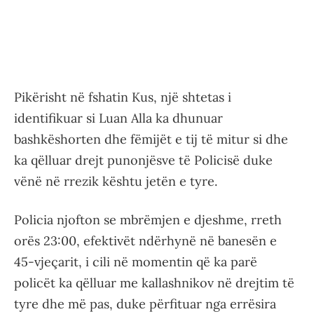
Pikërisht në fshatin Kus, një shtetas i
identifikuar si Luan Alla ka dhunuar
bashkëshorten dhe fëmijët e tij të mitur si dhe
ka qëlluar drejt punonjësve të Policisë duke
vënë në rrezik kështu jetën e tyre.
Policia njofton se mbrëmjen e djeshme, rreth
orës 23:00, efektivët ndërhynë në banesën e
45-vjeçarit, i cili në momentin që ka parë
policët ka qëlluar me kallashnikov në drejtim të
tyre dhe më pas, duke përfituar nga errësira