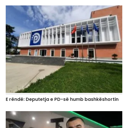
E rëndë: Deputetja e PD-së humb bashkëshortin