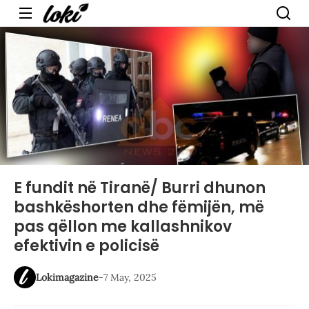
Menu
E fundit në Tiranë/ Burri dhunon
bashkëshorten dhe fëmijën, më
pas qëllon me kallashnikov
efektivin e policisë
Lokimagazine
-
7 May, 2025