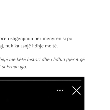
shpreh zhgënjimin për mënyrën si po
aj, nuk ka asnjë lidhje me të.
bëjë me këtë histori dhe i lidhin gjërat që
” shkruan ajo.