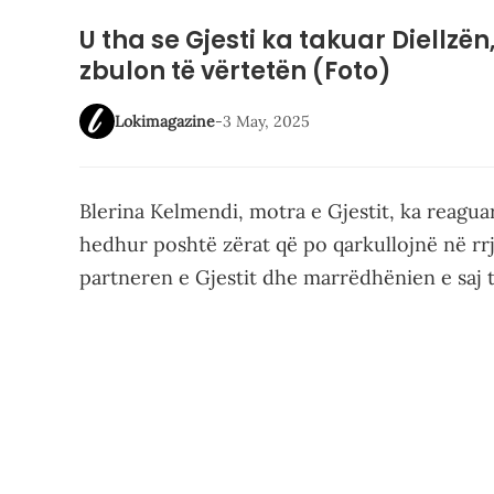
U tha se Gjesti ka takuar Diellzën
zbulon të vërtetën (Foto)
Lokimagazine
-
3 May, 2025
Blerina Kelmendi, motra e Gjestit, ka reagua
hedhur poshtë zërat që po qarkullojnë në rrje
partneren e Gjestit dhe marrëdhënien e saj t