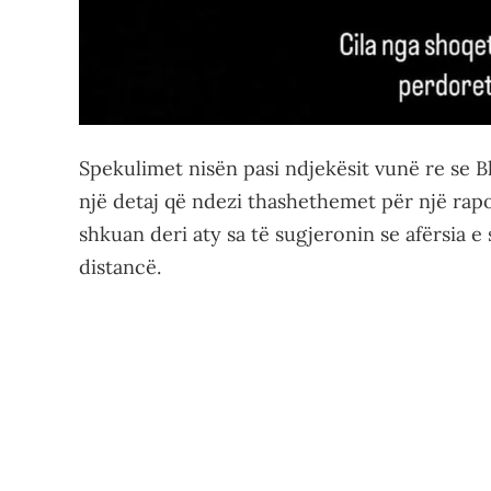
Spekulimet nisën pasi ndjekësit vunë re se B
një detaj që ndezi thashethemet për një rapo
shkuan deri aty sa të sugjeronin se afërsia e
distancë.