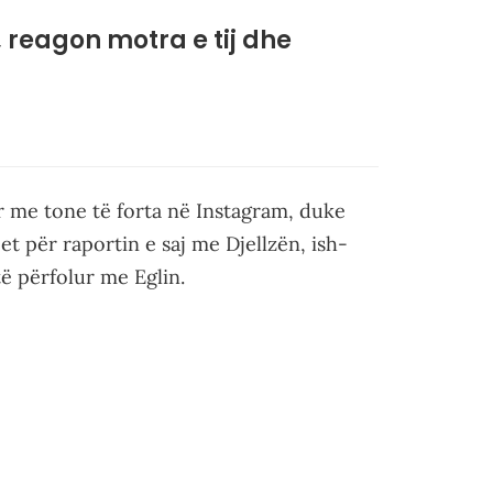
, reagon motra e tij dhe
r me tone të forta në Instagram, duke
t për raportin e saj me Djellzën, ish-
ë përfolur me Eglin.