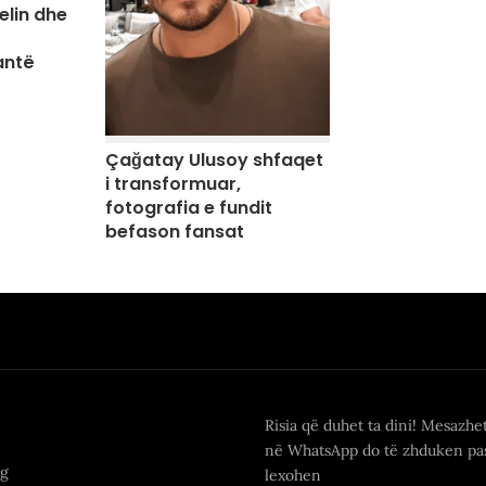
elin dhe
antë
Çağatay Ulusoy shfaqet
i transformuar,
fotografia e fundit
befason fansat
Risia që duhet ta dini! Mesazhe
në WhatsApp do të zhduken pas
ng
lexohen