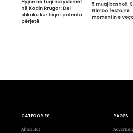
Hyjnë në fuqi ndryshimet
5 muaj bashkë, S
në Kodin Rrugor: Del
Gimbo festojnë
shkaku kur hiqet patenta
momentin e veç
përjetë
CATEGORIES
PAGES
Aktualitet
Advertisi