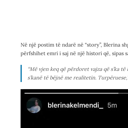
Në një postim të ndarë në “story”, Blerina 
përfshihet emri i saj në një histori që, sipas s
“Më vjen keq që përdoret vajza që s’ka të 
s’kanë të bëjnë me realitetin. Turpëruese,