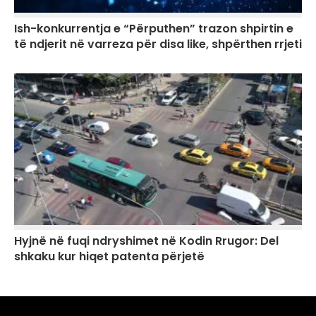
Ish-konkurrentja e “Përputhen” trazon shpirtin e
të ndjerit në varreza për disa like, shpërthen rrjeti
Hyjnë në fuqi ndryshimet në Kodin Rrugor: Del
shkaku kur hiqet patenta përjetë