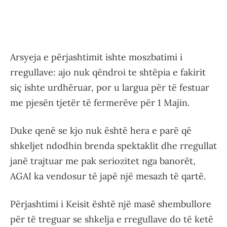
Arsyeja e përjashtimit ishte moszbatimi i
rregullave: ajo nuk qëndroi te shtëpia e fakirit
siç ishte urdhëruar, por u largua për të festuar
me pjesën tjetër të fermerëve për 1 Majin.
Duke qenë se kjo nuk është hera e parë që
shkeljet ndodhin brenda spektaklit dhe rregullat
janë trajtuar me pak seriozitet nga banorët,
AGAI ka vendosur të japë një mesazh të qartë.
Përjashtimi i Keisit është një masë shembullore
për të treguar se shkelja e rregullave do të ketë