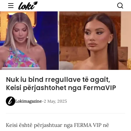
Menu
Nuk iu bind rregullave të agait,
Keisi përjashtohet nga FermaVIP
Lokimagazine
-
2 May, 2025
Keisi është përjashtuar nga FERMA VIP në