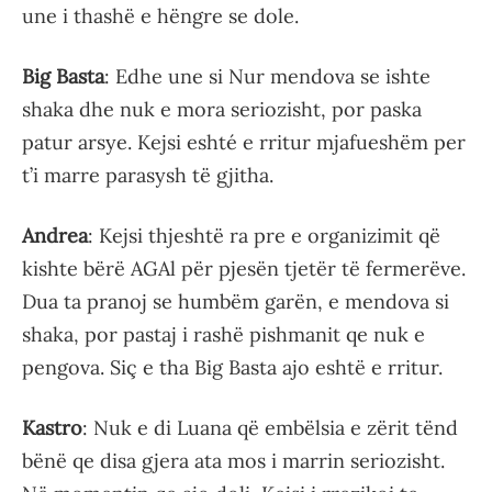
une i thashë e hëngre se dole.
Big Basta
: Edhe une si Nur mendova se ishte
shaka dhe nuk e mora seriozisht, por paska
patur arsye. Kejsi eshté e rritur mjafueshëm per
t’i marre parasysh të gjitha.
Andrea
: Kejsi thjeshtë ra pre e organizimit që
kishte bërë AGAl për pjesën tjetër të fermerëve.
Dua ta pranoj se humbëm garën, e mendova si
shaka, por pastaj i rashë pishmanit qe nuk e
pengova. Siç e tha Big Basta ajo eshtë e rritur.
Kastro
: Nuk e di Luana që embëlsia e zërit tënd
bënë qe disa gjera ata mos i marrin seriozisht.