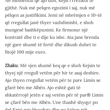
Në momentin qe ajo doli, Kejsi i rrezikoi te
gjithé. Nuk mè pelqen egozimi i saj, nuk më
pëlqen as justifikimi. Jemi në mbrëmjen e 10-të
që rregullat janë thyer vazhdimisht, e shoh
mungesë bashkëpunimi. Ke firmosur njé
kontratë dhe ti e dije ku ishe. Ata jane brenda
një gare shumë të fortë dhe dikush duhet te
fitojë 100 mije euro.
Zhaku
: Më vjen shumë keq qe e shoh Kejsin te
thyej një rregull vetëm për hir te asaj deshire.
Ajo thyen rregullat vetëm për te pare Limin se
gfarë bën me Albën. Ajo eshtë gati të
shkatërrojë jetën e saj vetëm për të par® Limin
se çfarë bën me Albën. Une thashë shyqyr po
del Kejsi nga lëvozhga dhe po krijon një