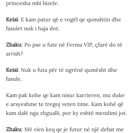
princesha mbi bizele.
Keisi
: E kam patur që e vogël qe qumshtin dhe
fasulet nuk i haja dot.
Zhaku
: Po pse u fute në Ferma VIP, çfarë do të
arrish?
Keisi
: Nuk u futa për të ngrënë qumësht dhe
fasule.
Kam pak kohe qe kam nisur karrieren, mu duke
e arsyeshme te tregoj veten time. Kam kohë që
kam dalë nga zhgualli, por ky eshtë mendimi jot.
Zhaku
: Më vien keq qe je futur nè një debat me