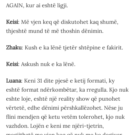
AGAIN, kur ai eshtë ligji.
Keisi
: Më vjen keq që diskutohet kaq shumë,
thjeshtë mund të më thoshin dënimin.
Zhaku
: Kush e ka lënë tjetër shtëpine e fakirit.
Keisi
: Askush nuk e ka lënë.
Luana
: Keni 31 dite pjesë e ketij formati, ky
eshtë format ndërkombëtar, ka rregulla. Kjo nuk
eshte loje, eshtë një reality show që punohet
vërtetë, edhe dënimi përshkallëzohet. Nëse ju
flini mendjen që ketu vetëm tolerohet, kjo nuk
vazhdon. Lojën e keni me njëri-tjetrin,
megjithatë me vjen keq që nuk me ke degjuar,