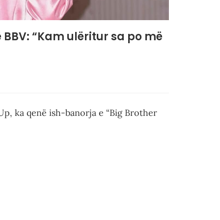
ë BBV: “Kam ulëritur sa po më
p, ka qenë ish-banorja e “Big Brother