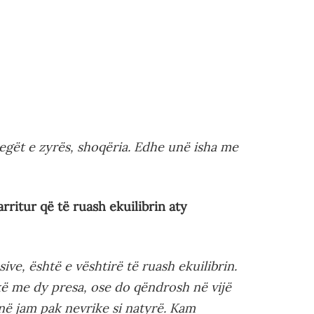
legët e zyrës, shoqëria. Edhe unë isha me
 arritur që të ruash ekuilibrin aty
ve, është e vështirë të ruash ekuilibrin.
kë me dy presa, ose do qëndrosh në vijë
Unë jam pak nevrike si natyrë. Kam