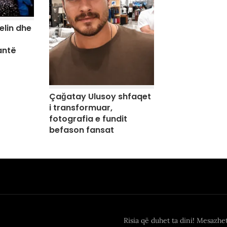
elin dhe
antë
Çağatay Ulusoy shfaqet
i transformuar,
fotografia e fundit
befason fansat
Risia që duhet ta dini! Mesazhe