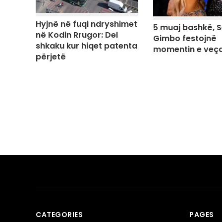
Hyjnë në fuqi ndryshimet
5 muaj bashkë, S
në Kodin Rrugor: Del
Gimbo festojnë
shkaku kur hiqet patenta
momentin e veç
përjetë
CATEGORIES
PAGES