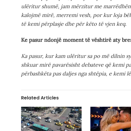
ulëritur shumë, jam mërzitur me marrëdhëni
kalojmë mirë, merremi vesh, por kur loja b
të kemi përplasje dhe për këto të vjen keq.
Ke pasur ndonjë moment të vështirë aty br
Ka pasur, kur kam ulëritur sa po më dilnin s
shkuar mirë pavarësisht debateve që kemi pa
përbashkëta pas daljes nga shtëpia, e kemi lë
Related Articles