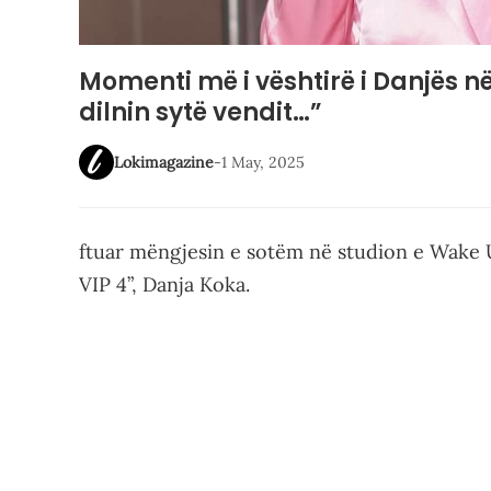
Momenti më i vështirë i Danjës n
dilnin sytë vendit…”
Lokimagazine
-
1 May, 2025
ftuar mëngjesin e sotëm në studion e Wake U
VIP 4”, Danja Koka.