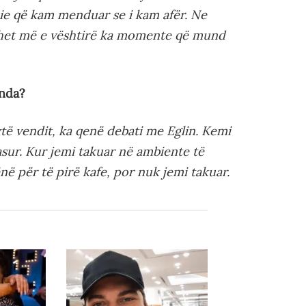
e që kam menduar se i kam afër. Ne
ëhet më e vështirë ka momente që mund
enda?
ytë vendit, ka qenë debati me Eglin. Kemi
sur. Kur jemi takuar në ambiente të
në për të pirë kafe, por nuk jemi takuar.