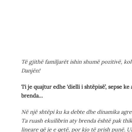
Të gjithë familjarët ishin shumë pozitivë, ko
Danjën!
Ti je quajtur edhe ‘dielli i shtëpisë’, sepse ke
brenda…
Në një shtëpi ku ka debte dhe dinamika agresi
Ta ruash ekuilibrin aty brenda është pak thi
lineare që je e qetë, por kjo të prish punë. 