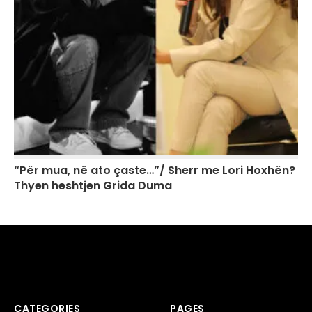
“Për mua, në ato çaste…”/ Sherr me Lori Hoxhën?
Thyen heshtjen Grida Duma
CATEGORIES
PAGES