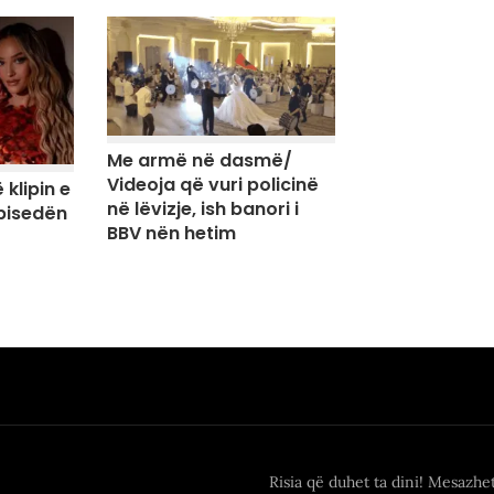
Me armë në dasmë/
Videoja që vuri policinë
 klipin e
në lëvizje, ish banori i
 bisedën
BBV nën hetim
Risia që duhet ta dini! Mesazhe