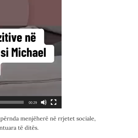
00:29
shpërnda menjëherë në rrjetet sociale,
tuara të ditës.