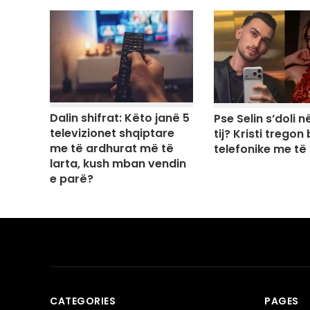
Dalin shifrat: Këto janë 5
Pse Selin s’doli në
televizionet shqiptare
tij? Kristi tregon
me të ardhurat më të
telefonike me të
larta, kush mban vendin
e parë?
CATEGORIES
PAGES