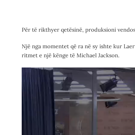
Për të rikthyer qetësinë, produksioni vendo
Një nga momentet që ra në sy ishte kur Laert 
ritmet e një kënge të Michael Jackson.
Video
Player