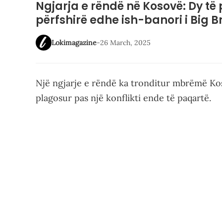
Ngjarja e rëndë në Kosovë: Dy të 
përfshirë edhe ish-banori i Big B
Lokimagazine
-
26 March, 2025
Një ngjarje e rëndë ka tronditur mbrëmë Ko
plagosur pas një konflikti ende të paqartë.