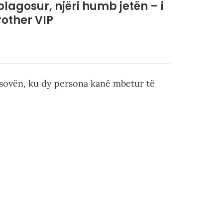
plagosur, njëri humb jetën – i
rother VIP
sovën, ku dy persona kanë mbetur të