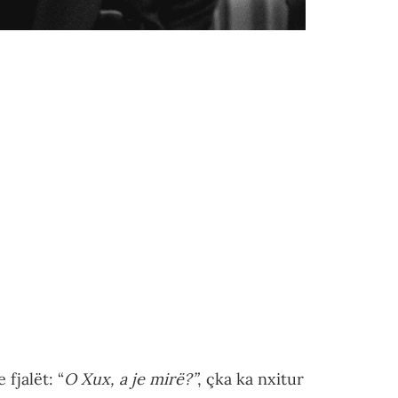
fjalët: “
O Xux, a je mirë?”
, çka ka nxitur