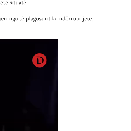
ëtë situatë.
ëri nga të plagosurit ka ndërruar jetë,