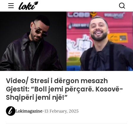
Menu
Video/ Stresi i dërgon mesazh
Gjestit: “Boll jemi përçarë. Kosovë-
Shqipëri jemi një!”
Lokimagazine
-
13 February, 2025