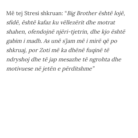
Më tej Stresi shkruan: “
Big Brother është lojë,
sfidë, është kafaz ku vëllezërit dhe motrat
shahen, ofendojnë njëri-tjetrin, dhe kjo është
gabim i madh. As unë s’jam më i mirë që po
shkruaj, por Zoti më ka dhënë fuqinë të
ndryshoj dhe të jap mesazhe të ngrohta dhe
motivuese në jetën e përditshme”