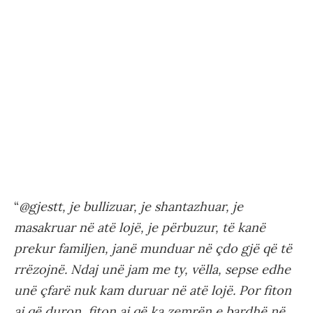
“
@gjestt, je bullizuar, je shantazhuar, je
masakruar në atë lojë, je përbuzur, të kanë
prekur familjen, janë munduar në çdo gjë që të
rrëzojnë. Ndaj unë jam me ty, vëlla, sepse edhe
unë çfarë nuk kam duruar në atë lojë. Por fiton
ai që duron, fiton ai që ka zemrën e bardhë në