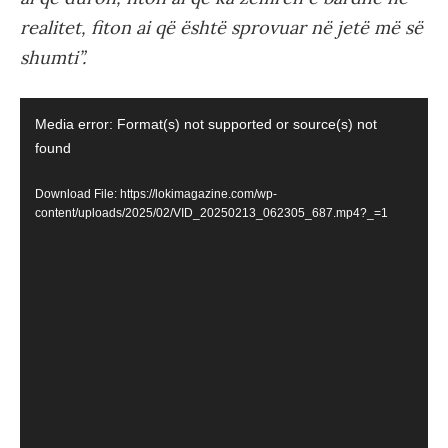
realitet, fiton ai që është sprovuar në jetë më së
shumti”.
Video
Media error: Format(s) not supported or source(s) not
Player
found
Download File: https://lokimagazine.com/wp-
content/uploads/2025/02/VID_20250213_062305_687.mp4?_=1