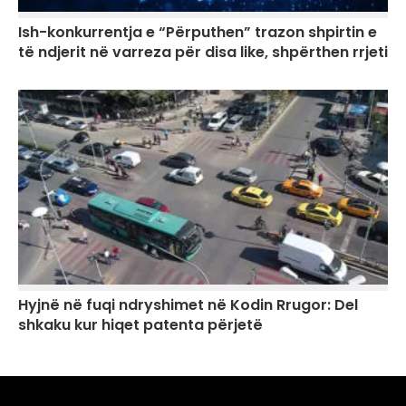
Ish-konkurrentja e “Përputhen” trazon shpirtin e
të ndjerit në varreza për disa like, shpërthen rrjeti
Hyjnë në fuqi ndryshimet në Kodin Rrugor: Del
shkaku kur hiqet patenta përjetë