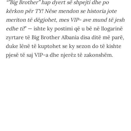
“”Big Brother” hap dyert së shpejti dhe po
kërkon për TY! Nëse mendon se historia jote
meriton të dëgjohet, mes VIP- ave mund të jesh
edhe ti!
” — ishte ky postimi që u bë në llogarinë
zyrtare të Big Brother Albania disa ditë më parë,
duke lënë të kuptohet se ky sezon do të kishte
pjesë të saj VIP-a dhe njerëz të zakonshëm.