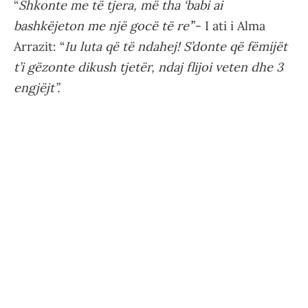
“
Shkonte me të tjera, më tha ‘babi ai
bashkëjeton me një gocë të re’
”- I ati i Alma
Arrazit: “
Iu luta që të ndahej! S’donte që fëmijët
t’i gëzonte dikush tjetër, ndaj flijoi veten dhe 3
engjëjt”.