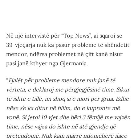
Në një intervistë për “Top News”, ai sqaroi se
39-vjeçarja nuk ka pasur probleme të shëndetit
mendor, ndërsa problemet në çift kanë nisur
pasi janë kthyer nga Gjermania.
“
Fjalët për probleme mendore nuk janë të
vërteta, e deklaroj me përgjegjësinë time. Sikur
të ishte e tillë, im shoq si e mori për grua. Edhe
nëse s’e ka ditur në fillim, do e kuptonte më
vonë. Si jetoi 10 vjet dhe bëri 3 fëmijë me vajzën
time, nëse vajza do ishte në atë gjendje që
pretendojnë. Nuk kam marrë ndonjëherë ilaçe