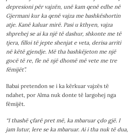
depresioni për vajzën, unë kam qenë edhe në
Gjermani kur ka qenë vajza me bashkëshortin
atje. Kanë kaluar mirë. Pasi u kthyen, vajza
shprehej se ai ka një të dashur, shkonte me të
tjera, filloi të jepte shenjat e veta, derisa arriti
në këtë gjendje. Më tha bashkëjeton me një
gocë të re, fle në një dhomë më vete me tre
fëmijët”.
Babai pretendon se i ka kërkuar vajzës të
ndahet, por Alma nuk donte të largohej nga
fëmijët.
“I thashë çfarë pret më, ka mbaruar çdo gjë. I
jam lutur, lere se ka mbaruar. Ai i tha nuk të dua,