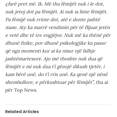
çfarë pret më. Ik. Më tha fëmijët nuk i le dot,
nuk jetoj dot pa fëmijët. Ai nuk ia linte fëmijët.
Pa fëmijë nuk rrinte dot, atë e donte jashtë
mase. Aty ka marrë vendimin për të flijuar jetën
e vetë dhe të tre engjëjve. Nuk më ka thënë për
dhunë fizike, por dhunë psikologjike ka pasur
që nga momenti kur ai ka nisur një lidhje
jashtëmartesore. Ajo më thoshte nuk dua që
fëmijët e mi nuk dua t’i gëzojë dikush tjetër, i
kam bërë unë, do t’i rris unë. Ka qenë një nënë
shembullore, e përkushtuar për fëmijët”
, tha ai
për Top News.
Related Articles