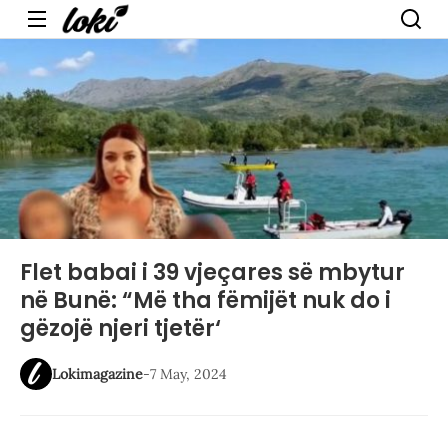
Menu
Flet babai i 39 vjeçares së mbytur
në Bunë: “Më tha fëmijët nuk do i
gëzojë njeri tjetër‘
Lokimagazine
-
7 May, 2024