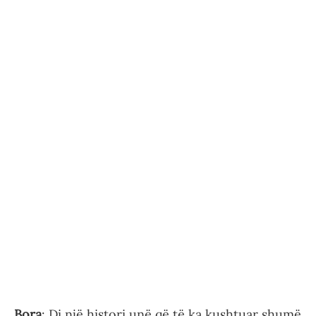
Bora
: Di një histori unë që të ka kushtuar shumë