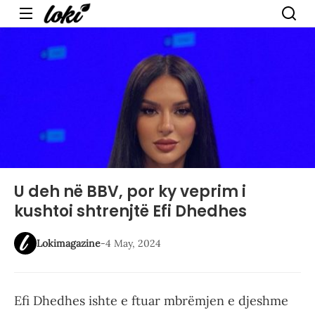
Menu
U deh në BBV, por ky veprim i
kushtoi shtrenjtë Efi Dhedhes
Lokimagazine
-
4 May, 2024
Efi Dhedhes ishte e ftuar mbrëmjen e djeshme