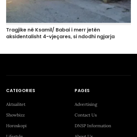
Tragjike në Ksamil/ Babai i merr jetën
aksidentalisht 4-vjeçares, si ndodhi ngjarja
CATEGORIES
PAGES
Aktualitet
Advertising
Showbizz
Contact Us
Horoskopi
DNSP Information
Lifestyle
About Us