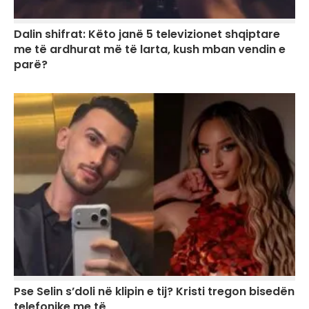
Dalin shifrat: Këto janë 5 televizionet shqiptare
me të ardhurat më të larta, kush mban vendin e
parë?
Pse Selin s’doli në klipin e tij? Kristi tregon bisedën
telefonike me të