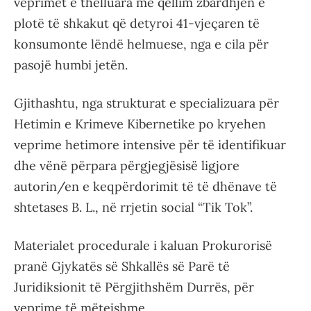
veprimet e thelluara me qëllim zbardhjen e
plotë të shkakut që detyroi 41-vjeçaren të
konsumonte lëndë helmuese, nga e cila për
pasojë humbi jetën.
Gjithashtu, nga strukturat e specializuara për
Hetimin e Krimeve Kibernetike po kryehen
veprime hetimore intensive për të identifikuar
dhe vënë përpara përgjegjësisë ligjore
autorin/en e keqpërdorimit të të dhënave të
shtetases B. L., në rrjetin social “Tik Tok”.
Materialet procedurale i kaluan Prokurorisë
pranë Gjykatës së Shkallës së Parë të
Juridiksionit të Përgjithshëm Durrës, për
veprime të mëtejshme.