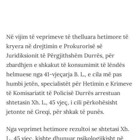
Në vijim të veprimeve të thelluara hetimore të
kryera në drejtimin e Prokurorisë së
Juridiksionit të Përgjithshëm Durrës, për
zbardhjen e shkakut të konsumimit të lëndës
helmuese nga 41-vjeçarja B. L., e cila më pas
humbi jetën, specialistët për Hetimin e Krimeve
të Komisariatit të Policisë Durrës arrestuan
shtetasin Xh. L., 45 vjeç, i cili përkohësisht
jetonte në Greqi, për shkak të punës.
Nga veprimet hetimore rezultoi se shtetasi Xh.
L., 45 vjeç, kishte dhunuar psikologjikisht në