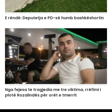
E rëndë: Deputetja e PD-së humb bashkëshortin
Nga fejesa te tragjedia me tre viktima, rrëfimi i
plotë Rozalindës për orët e tmerrit