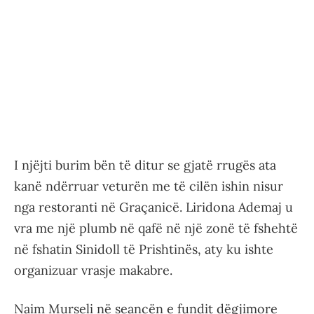
I njëjti burim bën të ditur se gjatë rrugës ata
kanë ndërruar veturën me të cilën ishin nisur
nga restoranti në Graçanicë. Liridona Ademaj u
vra me një plumb në qafë në një zonë të fshehtë
në fshatin Sinidoll të Prishtinës, aty ku ishte
organizuar vrasje makabre.
Naim Murseli në seancën e fundit dëgjimore