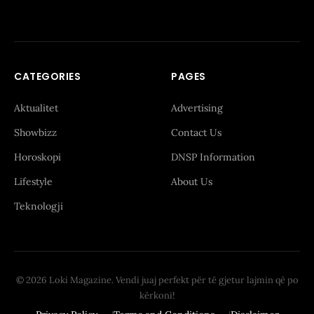
CATEGORIES
PAGES
Aktualitet
Advertising
Showbizz
Contact Us
Horoskopi
DNSP Information
Lifestyle
About Us
Teknologji
© 2026 Loki Magazine. Vendi juaj perfekt për të gjetur lajmin që po
kërkoni!