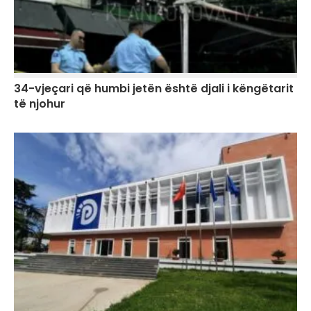
34-vjeçari që humbi jetën është djali i këngëtarit
të njohur